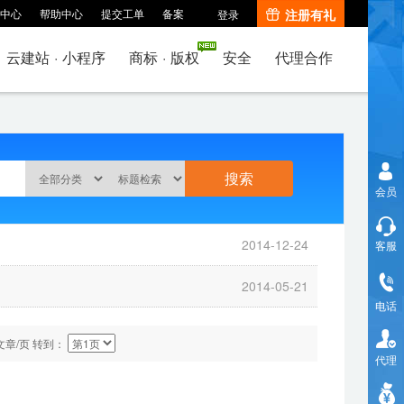
中心
帮助中心
提交工单
备案
注册有礼
登录
云建站
·
小程序
商标
·
版权
安全
代理合作
会员
2014-12-24
客服
2014-05-21
电话
文章/页 转到：
代理