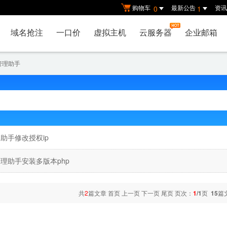
购物车
最新公告
资讯
0
1
域名抢注
一口价
虚拟主机
云服务器
企业邮箱
管理助手
助手修改授权ip
理助手安装多版本php
共
2
篇文章 首页 上一页 下一页 尾页 页次：
1
/1
页
15
篇