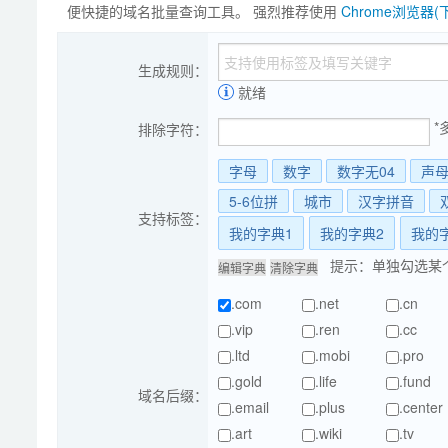
便快捷的域名批量查询工具。 强烈推荐使用
Chrome浏览器(
生成规则：
就绪
*
排除字符：
字母
数字
数字无04
声
5-6位拼
城市
汉字拼音
支持标签：
我的字典1
我的字典2
我的
提示：单独勾选某
.com
.net
.cn
.vip
.ren
.cc
.ltd
.mobi
.pro
.gold
.life
.fund
域名后缀：
.email
.plus
.center
.art
.wiki
.tv