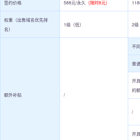
签约价格
588元/永久
（限时8元）
11
权重（出售域名优先排
1级（低）
2级
名）
不
普
开
的
额外补贴
/
/
开