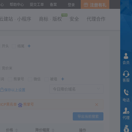
中心
帮助中心
提交工单
备案
注册有礼
登录
云建站
·
小程序
商标
·
版权
安全
代理合作
+
开头
结尾
会员
竞价米
+
感词
熊掌号
微信
被墙
客服
保存以上设置
电话
ICP黑名单
熊掌号
导出当前搜索
代理
价格
降价幅度
操作