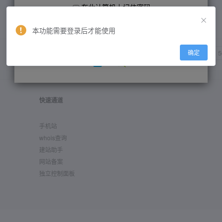
在此计算机上记住密码
暂无数据
本功能需要登录后才能使用
忘记密码?
新用户快速注册
共 0 条
确定
快速通道
手机站
whois查询
建站助手
网站备案
独立控制面板