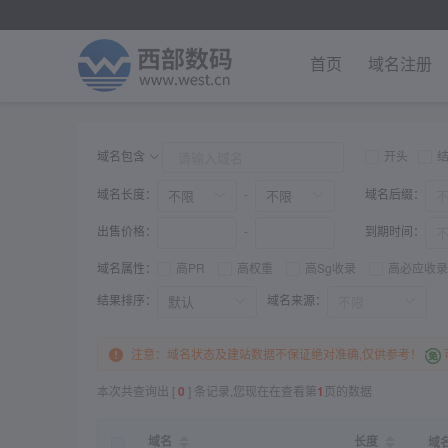
首页
域名注册
域名包含
开头
域名长度：
域名后缀：
-
出售价格：
到期时间：
-
域名属性：
高PR
高权重
高Sg收录
高必应收录
结果排序：
域名来源：
注意：域名状态及建站数据不保证绝对准确,仅供参考！
本次共查询出 [
0
] 条记录,您现在在查看第
1
页的数据
域名
长度
域