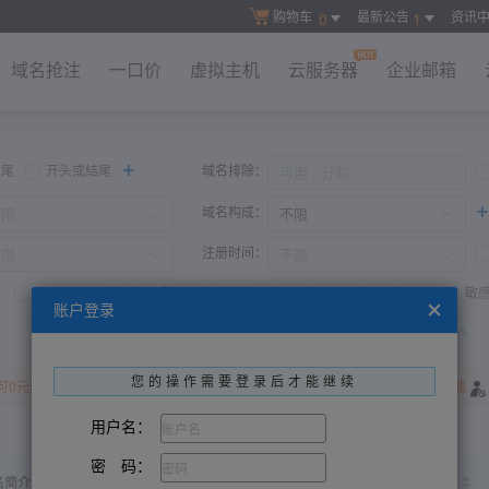
购物车
最新公告
资讯
0
1
域名抢注
一口价
虚拟主机
云服务器
企业邮箱
+
结尾
开头或结尾
域名排除：
+
域名构成：
注册时间：
高Bd收录
高Bd反链
高外链
建站历史
建站记录
敏
账户登录
开始查询
恢复默认
收起高级搜索
您的操作需要登录后才能继续
可0元预订
存在百度评价
百度V认证
域名被墙
微信拦截
QQ拦截
用户名：
密 码：
到期时间
名简介
店铺ID