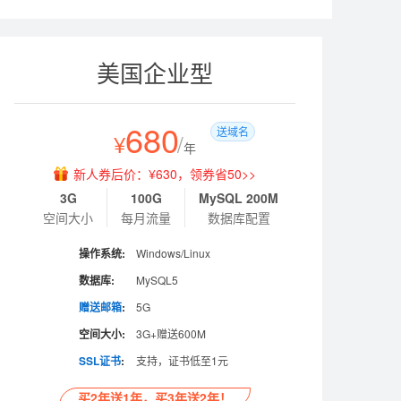
美国企业型
680
送域名
¥
/
年
新人券后价：¥630，领券省50>>
3G
100G
MySQL 200M
空间大小
每月流量
数据库配置
操作系统:
Windows/Linux
数据库:
MySQL5
赠送邮箱
:
5G
空间大小:
3G+赠送600M
SSL证书
:
支持，证书低至1元
买2年送1年，买3年送2年！