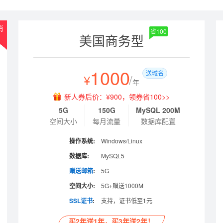
销
省100
美国商务型
1000
送域名
¥
/
年
新人券后价：¥900，领券省100>>
5G
150G
MySQL 200M
空间大小
每月流量
数据库配置
操作系统:
Windows/Linux
数据库:
MySQL5
赠送邮箱
:
5G
空间大小:
5G+赠送1000M
SSL证书
:
支持，证书低至1元
买2年送1年，买3年送2年！