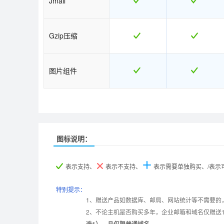
Jmail
Gzip压缩
图片组件
图标说明：
产品名称
产品名称
美国入门型
美国入门型
美国普及型
美国普及型
表示支持、
表示不支持、
表示需要单独购买、/表
产品编号
产品编号
M000
M000
M001
M001
特别提示：
1、赠送产品如数据库、邮局、网站统计等不需要的
2、不论主机是否购买多年，企业邮箱和域名仅赠送
设置首页
数据定期备份
选1），且仅限普通域名。