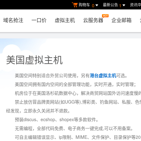
购物车
最新公告
资讯
0
1
域名抢注
一口价
虚拟主机
云服务器
企业邮箱
美国虚拟主机
美国空间特别适合外贸公司使用，另有
港台虚拟主机
可选。
美国空间拥有国内空间的全部管理功能，实时开通，实时管理；
机房位于在美国洛杉矶数据中心，解决商贸网站国外访问速度慢
禁止放仿冒品牌类网站(如UGG等),博彩类、钓鱼网站、私服、
经发现，立即永久关闭并不退款。
预装discus、ecshop、shopex等多款软件。
无需编程，全部代码免费、电子商务一键完成,可以不用备案。
可自主编辑错误显示、ip限制、MIME、文件保护、目录保护等2