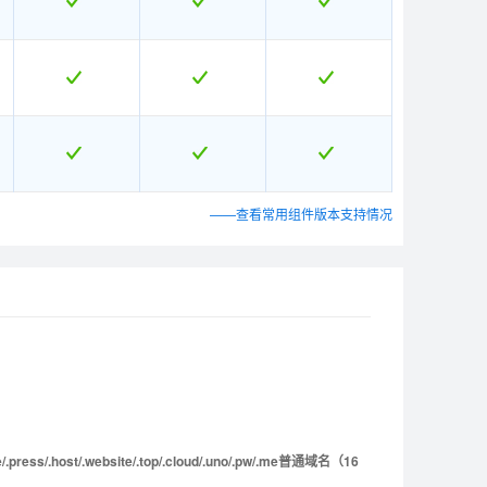
——查看常用组件版本支持情况
美国超值型
美国超值型
美国豪华型
美国豪华型
美国钻石型
美国钻石型
M007
M007
M008
M008
M009
M009
ce/.press/.host/.website/.top/.cloud/.uno/.pw/.me普通域名（16