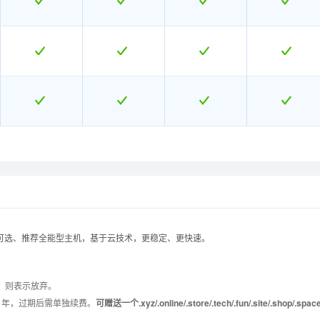
美国普惠型
美国普惠型
美国企业型
美国企业型
美国增强型
美国增强型
美国商务型
美国商务型
示可选、推荐全能型主机，基于云技术，更稳定、更快速。
M011
M011
M002
M002
M003
M003
M005
M005
，则表示放弃。
1年，过期后需单独续费。
可赠送一个.xyz/.online/.store/.tech/.fun/.site/.shop/.spa