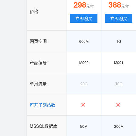
298
388
元/年
元/年
价格
立即购买
立即购买
网页空间
600M
1G
产品编号
M000
M001
单月流量
20G
70G
可开子网站数
MSSQL数据库
50M
200M