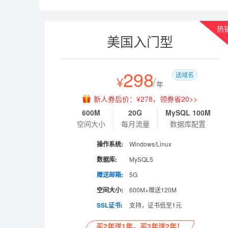
热
美国入门型
298
送域名
¥
/
年
新人券后价：¥278，领券省20>>
600M
20G
MySQL 100M
空间大小
每月流量
数据库配置
操作系统:
Windows/Linux
数据库:
MySQL5
赠送邮箱
:
5G
空间大小:
600M+赠送120M
SSL证书
:
支持，证书低至1元
买2年送1年，买3年送2年！