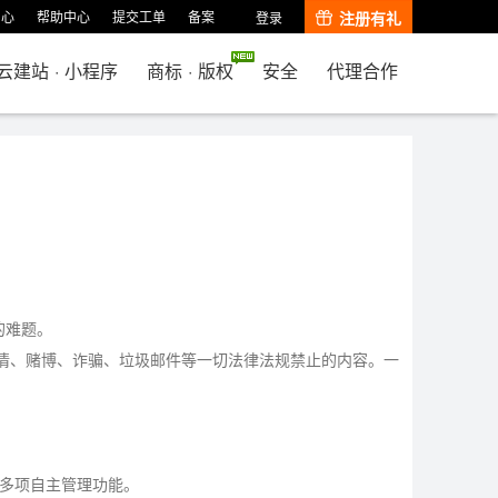
中心
帮助中心
提交工单
备案
注册有礼
登录
云建站
·
小程序
商标
·
版权
安全
代理合作
的难题。
色情、赌博、诈骗、垃圾邮件等一切法律法规禁止的内容。一
0多项自主管理功能。