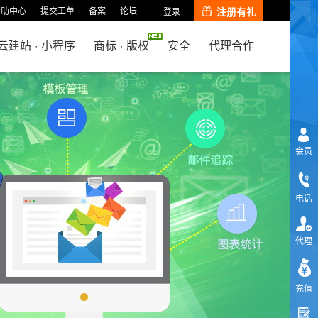
帮助中心
提交工单
备案
论坛
注册有礼
登录
云建站
·
小程序
商标
·
版权
安全
代理合作
会员
电话
代理
充值