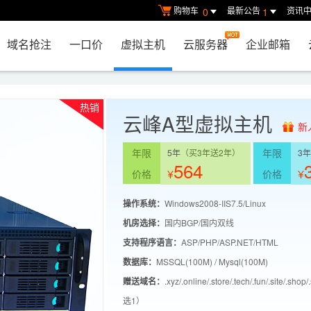
购物车
最新公告
资讯
0
1
域名抢注
一口价
虚拟主机
云服务器
企业邮箱
热销
云峰A型虚拟主机
新
年限
年限
5年
（买3年送2年）
3年
564
¥
¥
价格
价格
操作系统：
Windows2008-IIS7.5/Linux
机房选择：
国内BGP/国内双线
支持程序语言：
ASP/PHP/ASP.NET/HTML
数据库：
MSSQL(100M) / Mysql(100M)
赠送域名：
.xyz/.online/.store/.tech/.fun/.site/.
选1）