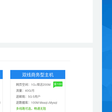
双线商务型主机
省100
网页空间：
1G+赠送200M
流量：
40G/月
送邮局：
5G 5用户
l
送数据库：
100M Mssql+Mysql
多线路可选，畅通无阻