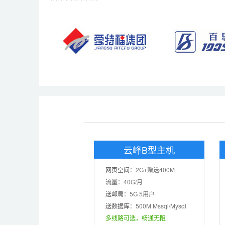
ASP
rar在线压缩
ASP.net
免费预装软件
MSSQL
Urlrewrite
版本:2012/2014/
2016
流量分析
MySQL
版本:5.1/5.6
访问统计
zend
日志自助下载
Jmail
百度云加速
云峰B型主机
Gzip压缩
控制面板演示
演示
网页空间：
2G+赠送400M
图片组件
流量：
40G/月
送邮局：
5G 5用户
送数据库：
500M Mssql/Mysql
多线路可选，畅通无阻