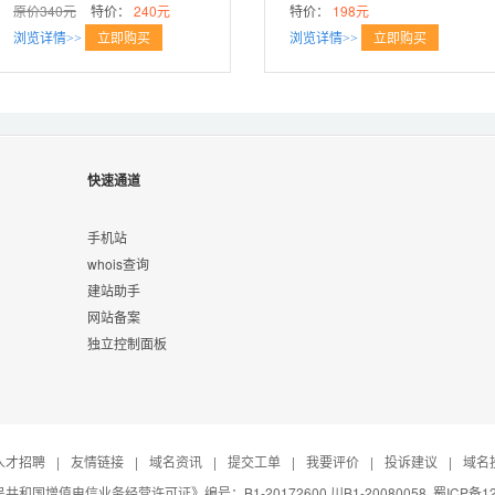
原价340元
特价：
240元
特价：
198元
立即购买
立即购买
浏览详情>>
浏览详情>>
快速通道
手机站
whois查询
建站助手
网站备案
独立控制面板
人才招聘
|
友情链接
|
域名资讯
|
提交工单
|
我要评价
|
投诉建议
|
域名
共和国增值电信业务经营许可证》编号：B1-20172600 川B1-20080058
蜀ICP备12