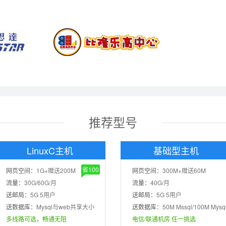
推荐型号
LinuxC主机
基础型主机
省100
网页空间：
1G+赠送200M
网页空间：
300M+赠送60M
流量：
30G/60G/月
流量：
40G/月
送邮局：
5G 5用户
送邮局：
5G 5用户
送数据库：
Mysql与web共享大小
送数据库：
50M Mssql/100M Mysq
多线路可选，畅通无阻
电信/联通机房 任一挑选