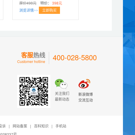
原价498元
特价：
398元
立即购买
浏览详情>>
客服
热线
400-028-5800
Customer hotline
关注我们
新浪微博
最新动态
交流互动
投诉
|
网站备案
|
百科知识
|
手机站
028237号