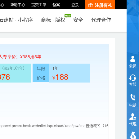
中心
帮助中心
提交工单
备案
注册有礼
登录
云建站
·
小程序
商标
·
版权
安全
代理合作
人专享价：¥388用5年
会员
年限
（买2年送1年）
1年
376
188
¥
价格
客服
电话
代理
shop/.space/.press/.host/.website/.top/.cloud/.uno/.pw/.me普通域名（16