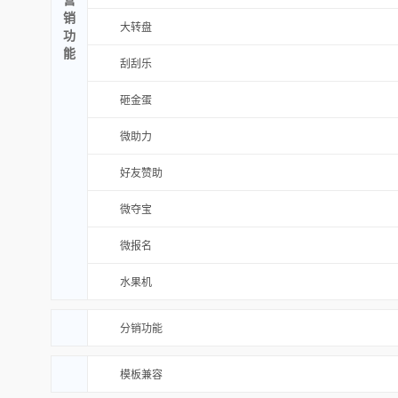
销
大转盘
功
能
刮刮乐
砸金蛋
微助力
好友赞助
微夺宝
微报名
水果机
分销功能
模板兼容