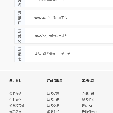
名
云
推
覆盖超60个主流b2b平台
广
云
优
持续优化，保障稳定排名
化
云
报
排名、曝光量每日自动更新
表
关于我们
产品与服务
常见问题
公司介绍
域名优惠
会员注册
企业文化
域名注册
域名相关
资质和荣誉
域名交易
建站入门
最新动态
虚拟主机
云服务/Vps