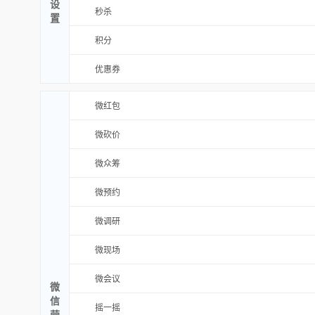
设
秒杀
置
积分
优惠券
微红包
微砍价
微众筹
微预约
微调研
微现场
微会议
微
信
摇一摇
营