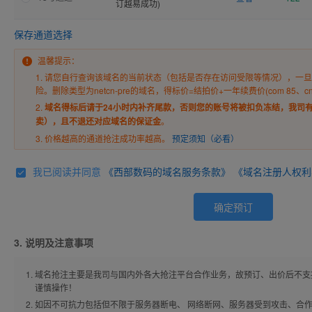
订越易成功)
保存通道选择
温馨提示：
1. 请您自行查询该域名的当前状态（包括是否存在访问受限等情况），一
险。删除类型为netcn-pre的域名，得标价=结拍价+一年续费价(com 85、cn 32
2.
域名得标后请于24小时内补齐尾款，否则您的账号将被扣负冻结，我司
卖），且不退还对应域名的保证金
。
3. 价格越高的通道抢注成功率越高。
预定须知（必看）
我已阅读并同意
《西部数码的域名服务条款》
《域名注册人权利
确定预订
3. 说明及注意事项
域名抢注主要是我司与国内外各大抢注平台合作业务，故预订、出价后不支
谨慎操作！
如因不可抗力包括但不限于服务器断电、 网络断网、服务器受到攻击、合