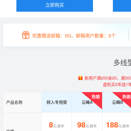
立即购买
优惠赠送邮箱：5G，邮箱用户数量：5个
多线
新用户满200省20，满300
虚机买2年送1
热销
热销
产品名称
转入专用型
云峰A
云峰B
8
98
188
元/首年
元/首年
元/首年
价格