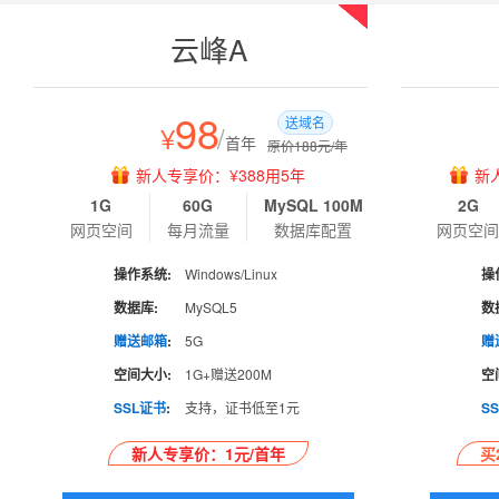
热销
云峰A
98
送域名
¥
/
首年
原价188元/年
新人专享价：¥388用5年
新
1G
60G
MySQL 100M
2G
网页空间
每月流量
数据库配置
网页空
操作系统:
Windows/Linux
操
数据库:
MySQL5
数
赠送邮箱
:
5G
赠
空间大小:
1G+赠送200M
空
SSL证书
:
支持，证书低至1元
S
新人专享价：1元/首年
买