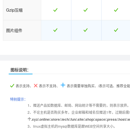
Gzip压缩
图片组件
热销
热销
热销
热销
图标说明：
产品名称
产品名称
转入专用型
转入专用型
云峰A
云峰A
云峰B
云峰B
表示支持、
表示不支持、
表示需要单独购买、/表示可选、推荐全
产品编号
产品编号
B000
B000
w5
w5
b070
b070
特别提示：
1、赠送产品如数据库、邮局、网站统计等不需要的，则表示放弃
2、不论主机是否购买多年，企业邮箱和域名仅赠送1年，过期后需
设置首页
数据定期备份
个.xyz/.online/.store/.tech/.fun/.site/.shop/.space/.pre
3、linux虚拟主机的mysql数据库是跟WEB空间共享大小。