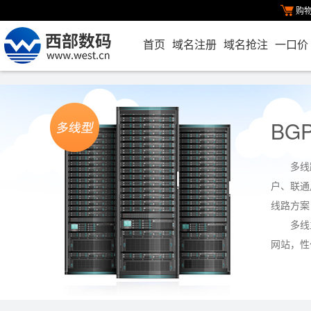
购
首页
域名注册
域名抢注
一口价
BG
多线
户、联通
线路方案
多线
网站，性