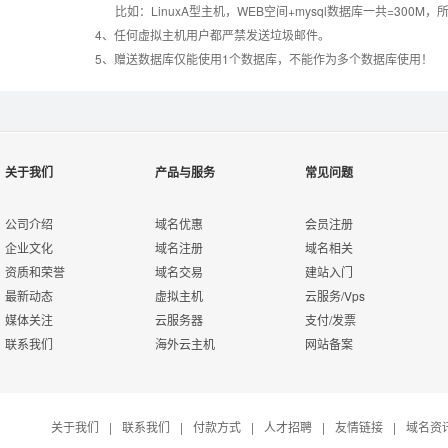
错误页面定义
数据自助恢复
比如：LinuxA型主机，WEB空间+mysql数据库一共=3
4、任何虚拟主机用户都严禁发送垃圾邮件。
5、赠送数据库仅能使用1个数据库，不能作为多个数据库使用！
rar在线压缩
10重安全保障
免费预装软件
万兆防火墙系统
关于我们
产品与服务
常见问题
Urlrewrite
400服务电话
公司介绍
域名优惠
会员注册
企业文化
域名注册
域名相关
资质和荣誉
域名交易
建站入门
7*24小时在线有问
流量分析
最新动态
虚拟主机
云服务/Vps
必答
媒体关注
云服务器
支付/发票
联系我们
海外云主机
网站备案
7*24小时电话技术
访问统计
支持
关于我们
|
联系我们
|
付款方式
|
人才招聘
|
友情链接
|
域名资
日志自助下载