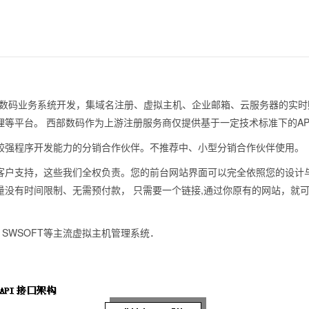
n/api/)是基于西部数码业务系统开发，集域名注册、虚拟主机、企业邮箱、云服务器
等平台。 西部数码作为上游注册服务商仅提供基于一定技术标准下的AP
较强程序开发能力的分销合作伙伴。不推荐中、小型分销合作伙伴使用。
客户支持，这些我们全权负责。您的前台网站界面可以完全依照您的设计与
量没有时间限制、无需预付款， 只需要一个链接,通过你原有的网站，就
、 SWSOFT等主流虚拟主机管理系统．