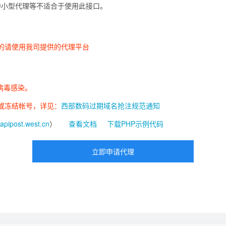
中小型代理等不适合于使用此接口。
的请使用我司提供的代理平台
病毒感染。
限或冻结帐号，详见：
西部数码过期域名抢注规范通知
//apipost.west.cn
）
查看文档
下载PHP示例代码
立即申请代理