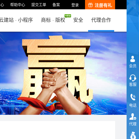
中心
帮助中心
提交工单
备案
注册有礼
登录
云建站
·
小程序
商标
·
版权
安全
代理合作
会员
客服
电话
代理