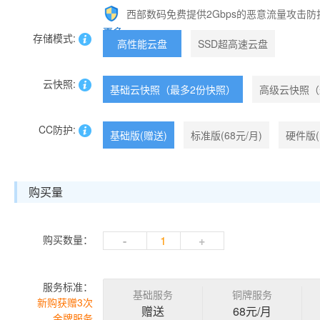
西部数码免费提供2Gbps的恶意流量攻击防
更多>>
存储模式:
高性能云盘
SSD超高速云盘
云快照:
基础云快照（最多2份快照）
高级云快照（
CC防护:
基础版(赠送)
标准版(68元/月)
硬件版(
购买量
购买数量：
-
+
服务标准：
基础服务
铜牌服务
新购获赠3次
赠送
68元/月
金牌服务