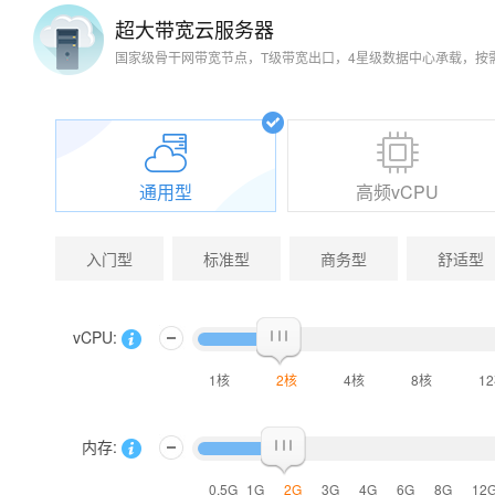
超大带宽云服务器
国家级骨干网带宽节点，T级带宽出口，4星级数据中心承载，按
通用型
高频vCPU
入门型
标准型
商务型
舒适型
vCPU:
1核
2核
4核
8核
1
内存:
0.5G
1G
2G
3G
4G
6G
8G
12