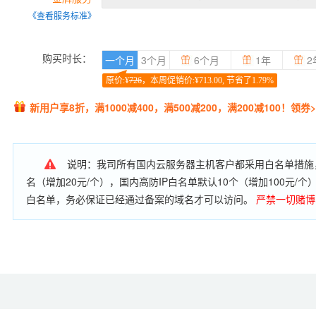
《查看服务标准》
购买时长：
一个月
3个月
6个月
1年
2
原价:¥
726
，本周促销价:¥713.00, 节省了1.79%
新用户享8折，满1000减400，满500减200，满200减100！领券>
说明：我司所有国内云服务器主机客户都采用白名单措施，
名（增加20元/个），国内高防IP白名单默认10个（增加100元
白名单，务必保证已经通过备案的域名才可以访问。
严禁一切赌博
服务器资源进行扫描肉机、翻墙破网、黑客攻击等非法应用。
网站
备案数量：购买时长小于3个月，允许备案主体1个，备案网站2个
许备案主体5个，备案网站15个；购买6个月及以上允许备案主体1
可单独购买备案数量（备案主体30元/个，可备案3个网站，最多可
许跨主体使用）；备案成功后，相应业务过期但未续费的，备案将在