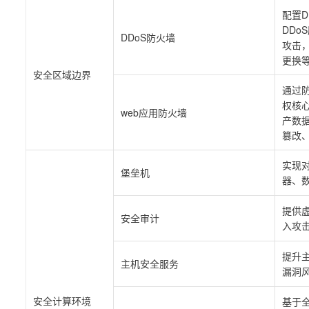
配置
DDo
DDoS防火墙
攻击
更换
安全区域边界
通过防
权核
web应用防火墙
产数
篡改
实现
堡垒机
器、
提供
安全审计
入攻
提升
主机安全服务
漏洞
安全计算环境
基于