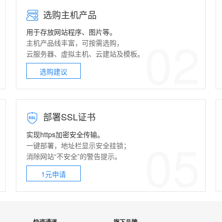
选购主机产品
用于存放网站程序、图片等。
1
02
主机产品线丰富，可按需选购，
云服务器
、
虚拟主机
、
云建站
及模板。
选购建议
部署
SSL证书
实现https加密安全传输。
4
05
一键部署，地址栏显示安全挂锁；
消除网站“不安全”的警告提示。
1元申请
快速通道
旗下品牌