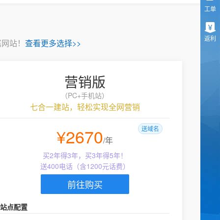
工单
返利
属网站！
查看更多选择>>
营销版
（PC+手机站）
七合一建站，轻松实现全网营销
¥2670
送域名
/年
买2年得3年，买3年得5年！
送400电话（含1200元话费）
前往购买
站点配置