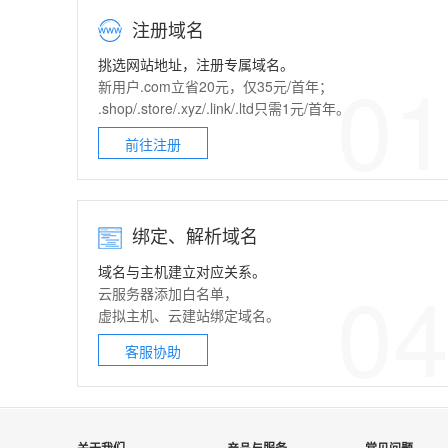
注册域名
挑选网站地址，注册专属域名。
0
新用户.com立省20元，仅35元/首年；
.shop/.store/.xyz/.link/.ltd只需1元/首年。
前往注册
绑定、解析域名
域名与主机建立对应关系。
0
云服务器
添加白名单，
虚拟主机
、
云建站
绑定域名。
客服协助
关于我们
产品与服务
常见问题