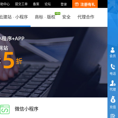
帮助中心
提交工单
备案
论坛
注册有礼
登录
云建站
·
小程序
商标
·
版权
安全
代理合作
会员
电话
代理
充值
微信小程序