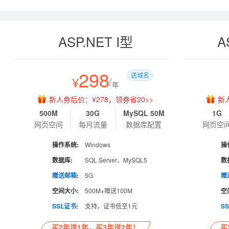
ASP.NET I型
A
298
送域名
¥
/
年
新人券后价：¥278，领券省20>>
新
500M
30G
MySQL 50M
1G
网页空间
每月流量
数据库配置
网页空
操作系统:
Windows
操
数据库:
SQL Server、MySQL5
数
赠送邮箱
:
5G
赠
空间大小:
500M+赠送100M
空
SSL证书
:
支持，证书低至1元
S
买2年送1年，买3年送2年！
买