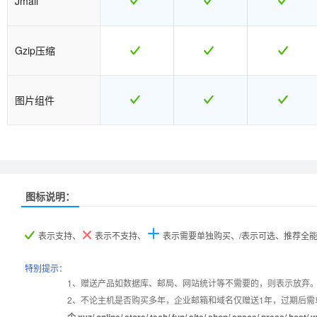
Jmail
Gzip压缩
图片组件
推荐
推荐
图标说明：
产品名称
产品名称
ASP.NET入门型
ASP.NET入门型
ASP.NET I型
ASP.NET I型
ASP.NET商用
ASP.NET商用
表示支持、
表示不支持、
表示需要单独购买、/表示可选、推荐全
产品编号
产品编号
a001
a001
b019
b019
b020
b020
特别提示：
1、赠送产品如数据库、邮局、网站统计等不需要的，则表示放弃
2、不论主机是否购买多年，企业邮箱和域名仅赠送1年，过期后需
设置首页
数据定期备份
个.xyz/.online/.store/.tech/.fun/.site/.shop/.space/.pre