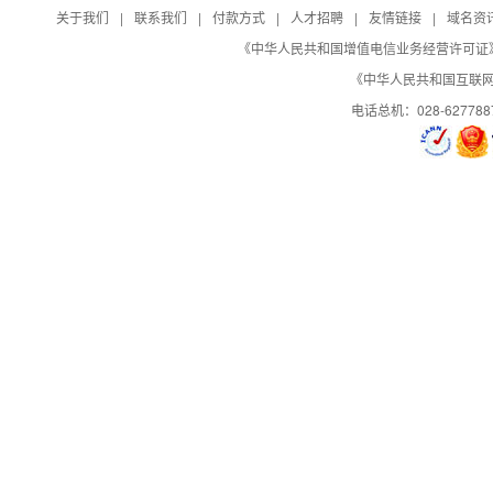
关于我们
|
联系我们
|
付款方式
|
人才招聘
|
友情链接
|
域名资
日志自助下载
《中华人民共和国增值电信业务经营许可证》编号：B
《中华人民共和国互联网域
控制面板演示
演示
演示
演示
电话总机：028-627788