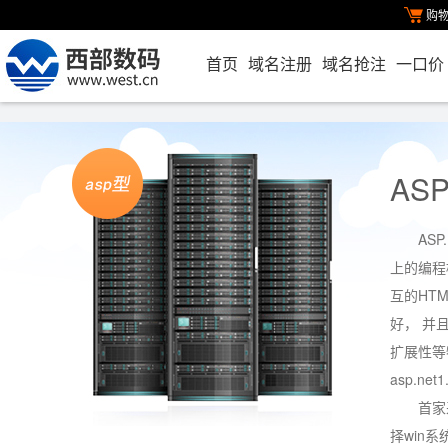
购
首页
域名注册
域名抢注
一口价
AS
ASP
上的编程
互的HT
好， 并
扩展性等特
asp.net1
首家
择win系统