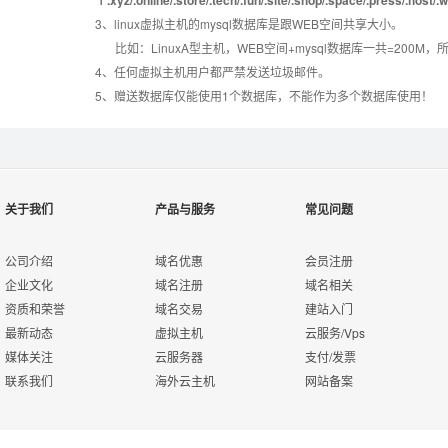
3、linux虚拟主机的mysql数据库是跟WEB空间共享大小。
错误页面定义
数据自助恢复
比如：LinuxA型主机，WEB空间+mysql数据库一共=2
4、任何虚拟主机用户都严禁发送垃圾邮件。
5、赠送数据库仅能使用1个数据库，不能作为多个数据库使用！
rar在线压缩
10重安全保障
免费预装软件
万兆防火墙系统
关于我们
产品与服务
常见问题
Urlrewrite
400服务电话
公司介绍
域名优惠
会员注册
企业文化
域名注册
域名相关
资质和荣誉
域名交易
建站入门
7*24小时在线有问
流量分析
最新动态
虚拟主机
云服务/Vps
必答
媒体关注
云服务器
支付/发票
联系我们
海外云主机
网站备案
7*24小时电话技术
访问统计
支持