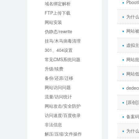
Pbo
域名绑定解析
FTP上传下载
为什
网站安装
网站
伪静态/rewrite
挂马/木马病毒清理
虚拟主
301、404设置
常见CMS系统问题
网站
升级/续费
网站
备份/还原/迁移
网站访问问题
ded
流量/访问统计
[原创
网站攻击/安全防护
访问速度/百度收录
备案
非法信息
为什么
解压/压缩/文件操作