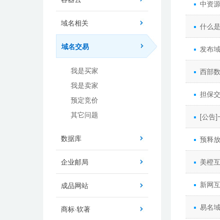
中资
域名相关
什么
域名交易
发布
我是买家
西部
我是卖家
担保
预定竞价
其它问题
[公告
数据库
预释
企业邮局
美橙
新网
成品网站
易名
商标·软著