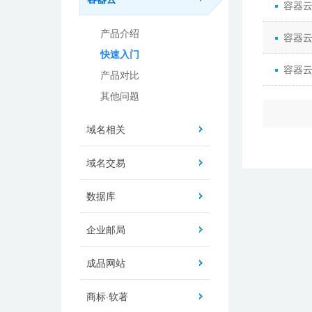
容器云
产品介绍
容器云
快速入门
容器
产品对比
其他问题
域名相关
域名交易
数据库
企业邮局
成品网站
商标·软著