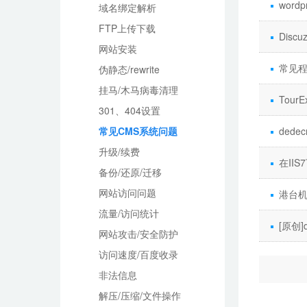
word
域名绑定解析
FTP上传下载
Disc
网站安装
常见程序
伪静态/rewrite
挂马/木马病毒清理
Tou
301、404设置
常见CMS系统问题
ded
升级/续费
在II
备份/还原/迁移
网站访问问题
港台机
流量/访问统计
[原创
网站攻击/安全防护
访问速度/百度收录
非法信息
解压/压缩/文件操作