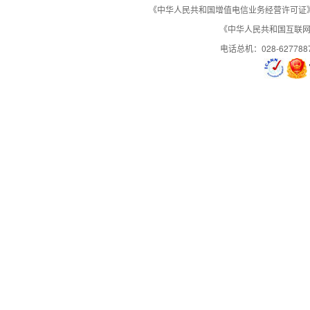
《中华人民共和国增值电信业务经营许可证》编号：B
《中华人民共和国互联网域
渠道专员为您提升级别
电话总机：028-627788
申请代理注意以下事项：
1.申请成为代理之前，请先联系渠道专员进一步了解西部数码渠道管理政策。
2.在能接受西部数码渠道管理政策的前提下提交在线申请代理，并办理预付款。