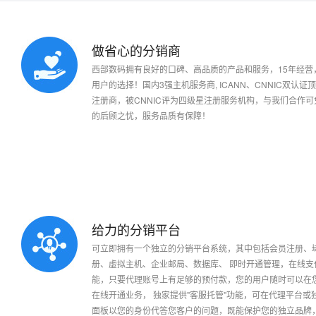
做省心的分销商
适合代理群体：
需要独立网站的代理能给客
可以独立承担民事责任的个人或企业单位
但又不想投入资金或缺乏技
西部数码拥有良好的口碑、高品质的产品和服务，15年经营，
可以独立为您所发展的用户开据合法有效的服务票据
用户的选择！国内3强主机服务商, ICANN、CNNIC双认证
功 能：
强大的代理平台!您想要的
注册商，被CNNIC评为四级星注册服务机构，与我们合作可
可以为用户提供必要的技术服务与咨询服务
的后顾之忧，服务品质有保障！
应当拥有固定的服务场所
售后支持
使用方便
功
具有比较丰富的互联网络技术经验与从业背景
加入条件：
西部数码任意级别的代理商
具有便利的上网通讯条件及必要的设备
个人需要提交个人身份证复印件，企业提交企业营业执照复印件
平台价格：
完全免费
需要交付一定的预交款，该款项是为您注册域名、购买网站所用，
给力的分销平台
认可西部数码的品牌和产品，遵守
西部数码代理管理规定
可立即拥有一个独立的分销平台系统，其中包括会员注册、
其他未展示完整的条件以双方的约定或协议为准
适合代理群体：
已经有自己的业务平台
册、虚拟主机、企业邮局、数据库、 即时开通管理，在线支
成为代理需要联系渠道部签定相关代理协议并支付预付款项，限周
能，只要代理账号上有足够的预付款，您的用户随时可以在
功 能：
API接口是基于西部数码
在线开通业务， 独家提供"客服托管"功能，可在代理平台或
API程序接口。 分销商自
面板以您的身份代答您客户的问题，既能保护您的独立品牌