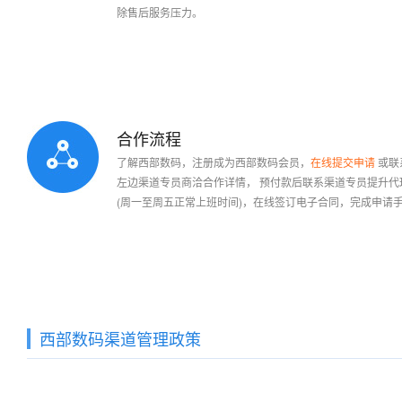
平台。 西部数码作为上游注
除售后服务压力。
加入条件：
西部数码任意级别的代理商
平台价格：
完全免费
合作流程
首次预付款最低金额
1000元
首次预付款最低金额
2000
了解西部数码，注册成为西部数码会员，
在线提交申请
或联
或者一年内累计消费额达到
2000元
后，
或者一年内累计消费额达到
400
左边渠道专员商洽合作详情， 预付款后联系渠道专员提升代
预付
600元
可以升级为银牌合作伙伴
(周一至周五正常上班时间)，在线签订电子合同，完成申请
预付
1200元
可以升级为金牌合
免费赠送代理平台
免费赠送代理平台
西部数码渠道管理政策