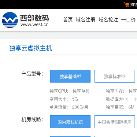
购
首页
域名注册
域名抢注
一口价
独享云虚拟主机
产品型号：
独享基础型
独享标准型
独享CPU:
独享单核
独享内存:
独享
空间大小:
5G
数据库大小:
1
单月流量:
200G/月
独享带宽:
6M
机房线路：
国内双线机房
中国香港国际机房