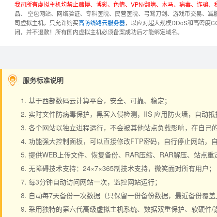
我司所有虚拟主机均禁止赌博、博彩、色情、VPN/翻墙、木马、病毒、诈骗
品、 空包网站、网络验证、专科医院、民营医院、弓驽刀剑、游戏币交易、减
司虚拟主机，只允许购买
高防线路云服务器
，以应对超大规模DDoS和高密度
闭，并不退款！
所有国内虚拟主机必须备案成功后才能绑定域名。
服务标准说明
基于西部数码云计算平台，安全、可靠、稳定；
实时文件防病毒保护，黑客入侵检测，IIS 应用防火墙，自动
各个网站以独立进程运行，不会被其他站点负载影响，在自己的空间
功能强大控制面板，可以直接修改FTP密码，自行停止网站，
提供WEB上传文件、恢复备份、RAR压缩、RAR解压、站点
无障碍技术支持：24×7×365制技术支持，微笑面对所有用户；
每3分钟自动访问网站一次，监控网站运行；
自动每7天备份一次数据（只保留一份备份数据，最近备份覆盖
采用独特的第六代高级虚拟主机系统、数据双重保护、软硬件/