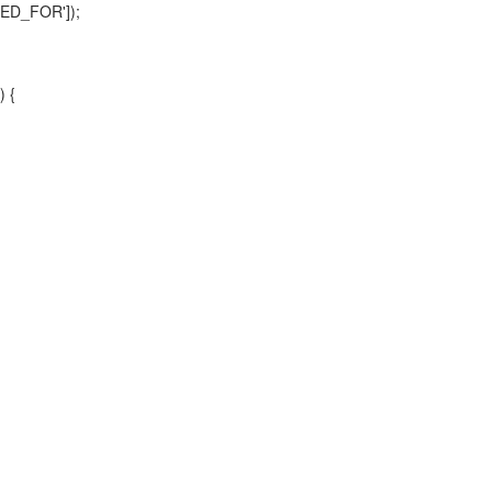
ED_FOR']);
) {