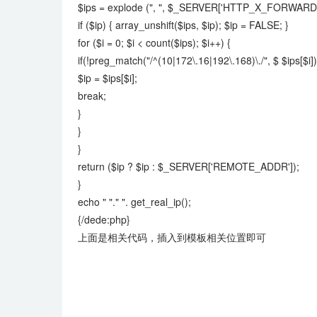
$ips = explode (", ", $_SERVER['HTTP_X_FORWARD
if ($ip) { array_unshift($ips, $ip); $ip = FALSE; }
for ($i = 0; $i < count($ips); $i++) {
if(!preg_match("/^(10|172\.16|192\.168)\./", $ $ips[$i])
$ip = $ips[$i];
break;
}
}
}
return ($ip ? $ip : $_SERVER['REMOTE_ADDR']);
}
echo " "." ". get_real_ip();
{/dede:php}
上面是相关代码，插入到模板相关位置即可