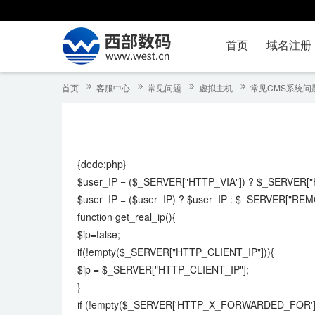
首页
域名注册
首页
客服中心
常见问题
虚拟主机
常见CMS系统问
{dede:php}
$user_IP = ($_SERVER["HTTP_VIA"]) ? $_SERVE
$user_IP = ($user_IP) ? $user_IP : $_SERVER["RE
function get_real_ip(){
$ip=false;
if(!empty($_SERVER["HTTP_CLIENT_IP"])){
$ip = $_SERVER["HTTP_CLIENT_IP"];
}
if (!empty($_SERVER['HTTP_X_FORWARDED_FOR'])