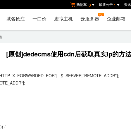
购物车
最新公告
资讯
0
1
域名抢注
一口价
虚拟主机
云服务器
企业邮箱
题
[原创]dedecms使用cdn后获取真实ip的方
R["HTTP_X_FORWARDED_FOR"] : $_SERVER["REMOTE_ADDR"];
MOTE_ADDR"];
) {