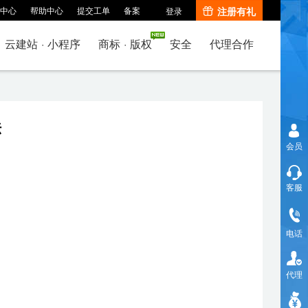
中心
帮助中心
提交工单
备案
注册有礼
登录
云建站
·
小程序
商标
·
版权
安全
代理合作
法
会员
客服
电话
代理