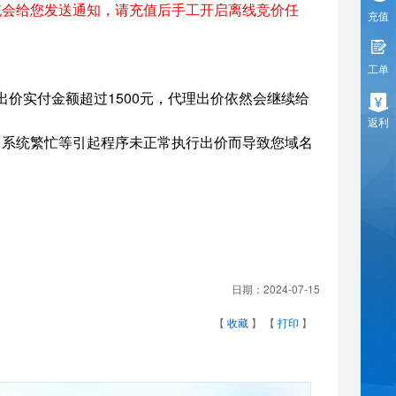
统会给您发送通知，请充值后手工开启离线竞价任
充值
工单
出价实付金额超过1500元，代理出价依然会继续给
返利
、系统繁忙等引起程序未正常执行出价而导致您域名
日期：
2024-07-15
【
收藏
】 【
打印
】