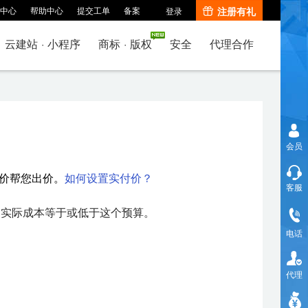
中心
帮助中心
提交工单
备案
注册有礼
登录
云建站
·
小程序
商标
·
版权
安全
代理合作
会员
价帮您出价。
如何设置实付价？
客服
的实际成本等于或低于这个预算。
电话
代理