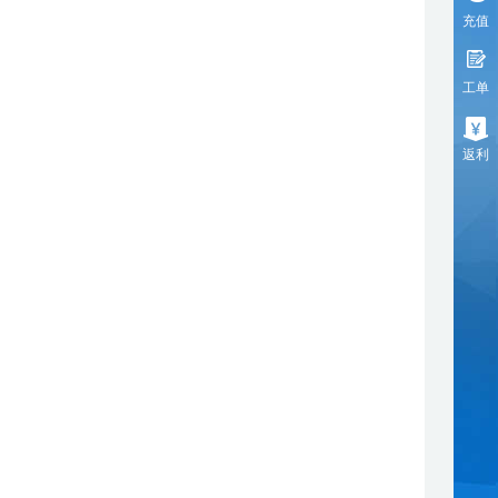
充值
工单
返利