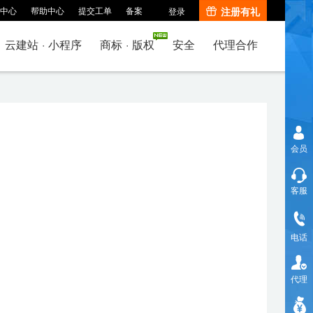
中心
帮助中心
提交工单
备案
注册有礼
登录
云建站
·
小程序
商标
·
版权
安全
代理合作
会员
客服
电话
代理