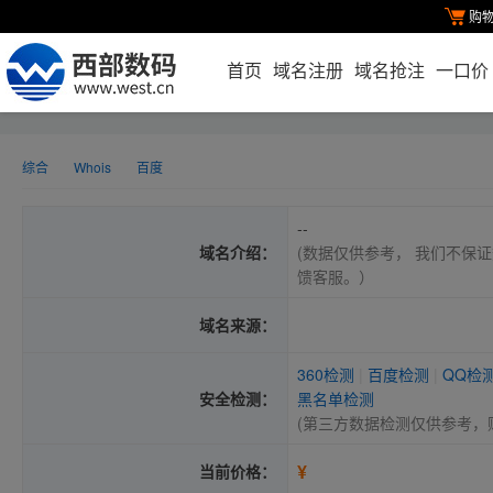
购
首页
域名注册
域名抢注
一口价
综合
Whois
百度
--
域名介绍：
(数据仅供参考， 我们不保证
馈客服。）
域名来源：
360检测
|
百度检测
|
QQ检
安全检测：
黑名单检测
(第三方数据检测仅供参考，
¥
当前价格：