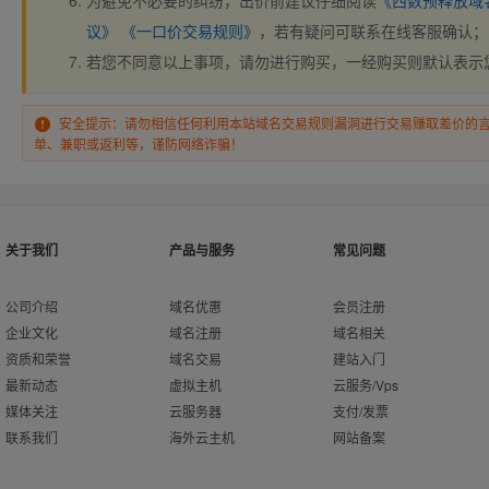
为避免不必要的纠纷，出价前建议仔细阅读
《西数预释放域
议》
《一口价交易规则》
，若有疑问可联系在线客服确认；
若您不同意以上事项，请勿进行购买，一经购买则默认表示
安全提示：请勿相信任何利用本站域名交易规则漏洞进行交易赚取差价的
单、兼职或返利等，谨防网络诈骗！
关于我们
产品与服务
常见问题
公司介绍
域名优惠
会员注册
企业文化
域名注册
域名相关
资质和荣誉
域名交易
建站入门
最新动态
虚拟主机
云服务/Vps
媒体关注
云服务器
支付/发票
联系我们
海外云主机
网站备案