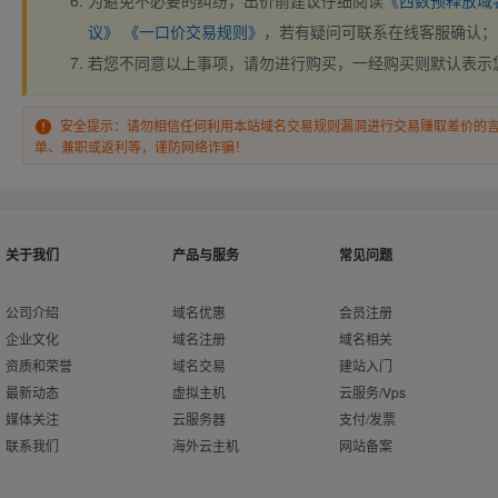
为避免不必要的纠纷，出价前建议仔细阅读
《西数预释放域
议》
《一口价交易规则》
，若有疑问可联系在线客服确认；
若您不同意以上事项，请勿进行购买，一经购买则默认表示
安全提示：请勿相信任何利用本站域名交易规则漏洞进行交易赚取差价的
单、兼职或返利等，谨防网络诈骗！
关于我们
产品与服务
常见问题
公司介绍
域名优惠
会员注册
企业文化
域名注册
域名相关
资质和荣誉
域名交易
建站入门
最新动态
虚拟主机
云服务/Vps
媒体关注
云服务器
支付/发票
联系我们
海外云主机
网站备案