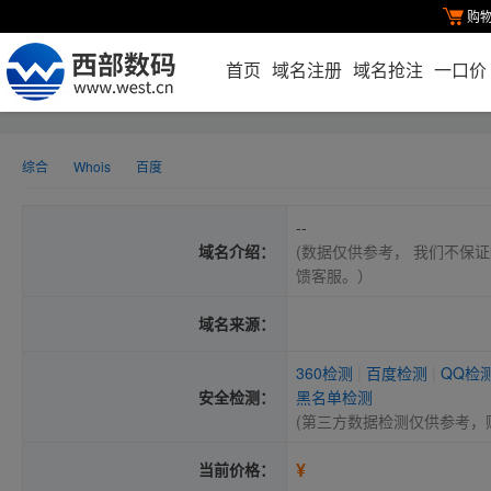
购
首页
域名注册
域名抢注
一口价
综合
Whois
百度
--
域名介绍：
(数据仅供参考， 我们不保证
馈客服。）
域名来源：
360检测
|
百度检测
|
QQ检
安全检测：
黑名单检测
(第三方数据检测仅供参考，
¥
当前价格：