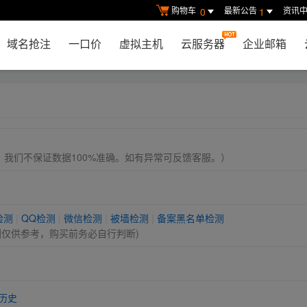
购物车
最新公告
资讯
0
1
域名抢注
一口价
虚拟主机
云服务器
企业邮箱
， 我们不保证数据100%准确。如有异常可反馈客服。）
检测
|
QQ检测
|
微信检测
|
被墙检测
|
备案黑名单检测
测仅供参考，购买前务必自行判断)
历史