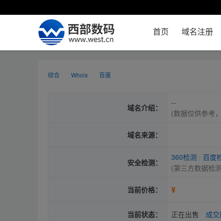
首页
域名注册
综合
Whois
百度
--
域名介绍：
(数据仅供参考
域名来源：
360检测
|
百度
安全检测：
(第三方数据检
¥
当前价格：
当前状态：
正在出售
成交