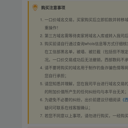
购买注意事项
一口价域名交易，买家购买后立即扣款并转移
重操作！
第三方域名需等待卖家将域名入库或转入我司
购买前请自行通过查询whois信息等方式仔细核
在工信部黑名单，被墙、被拦截（包括但不限定
况。一口价交易成功后无法撤销，西部数码不
请不要将购买的域名用于制作钓鱼诈骗色情等
您自行承担；
请您知悉并理解，您在我司平台进行域名交易的
的附加价值所产生的任何纠纷均与本平台无关
为避免不必要的纠纷，出价前建议仔细阅读
《
疑问可联系在线客服确认；
若您不同意以上事项，请勿进行购买，一经购