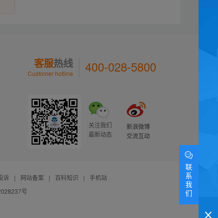
客服
热线
400-028-5800
Customer hotline
关注我们
新浪微博
最新动态
交流互动
联
系
投诉
|
网站备案
|
百科知识
|
手机站
我
028237号
们