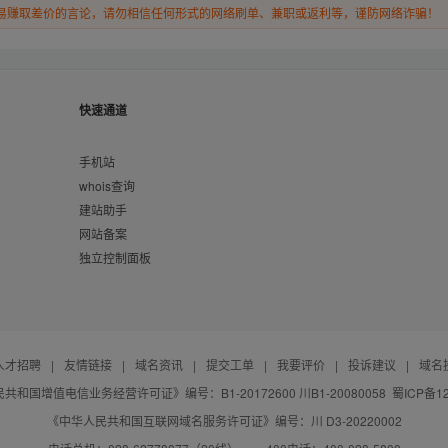
易赚取差价的言论，请勿相信任何形式的网络刷单、兼职或返利等，谨防网络诈骗！
快速通道
手机站
whois查询
建站助手
网站备案
独立控制面板
人才招聘
|
友情链接
|
域名资讯
|
提交工单
|
我要评价
|
投诉建议
|
域名
共和国增值电信业务经营许可证》编号：B1-20172600 川B1-20080058
蜀ICP备12
《中华人民共和国互联网域名服务许可证》编号：川 D3-20220002