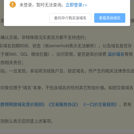
未登录，暂时无法查询。
立即登录>>
委托中介购买该域名
看看其他域名
域名，交易自动完成。买卖双方都不支持违约，一旦出价不支持撤销，请
后确认交易，非特殊情况买卖双方都不支持违约；
实域名到期时间、状态（有serverhold表示无法解析），以及域名是否存
于被360、QQ、微信拦截）、访问受限，是否是高价续费
溢价域名
等情
承担相关责任；
网站，一旦发现，本站将冻结账户及、锁定域名，所产生的相关法律责任
对象仅限于“域名”本身，不包含域名的任何其它附加价值。如因交易域名
；
西数预释放域名竞价规则》
《交易服务协议》
《一口价交易规则》
，若有
买则默认表示您同意上述事项。