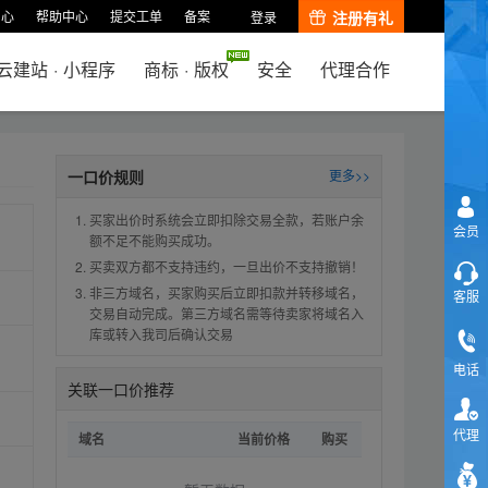
中心
帮助中心
提交工单
备案
注册有礼
登录
云建站
·
小程序
商标
·
版权
安全
代理合作
一口价规则
更多>>
买家出价时系统会立即扣除交易全款，若账户余
会员
额不足不能购买成功。
买卖双方都不支持违约，一旦出价不支持撤销！
非三方域名，买家购买后立即扣款并转移域名，
客服
交易自动完成。第三方域名需等待卖家将域名入
库或转入我司后确认交易
电话
关联一口价推荐
代理
域名
当前价格
购买