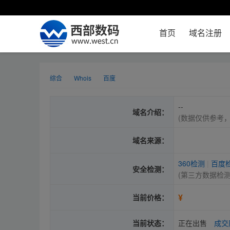
首页
域名注册
综合
Whois
百度
--
域名介绍：
(数据仅供参考
域名来源：
360检测
|
百度
安全检测：
(第三方数据检
¥
当前价格：
当前状态：
正在出售
成交