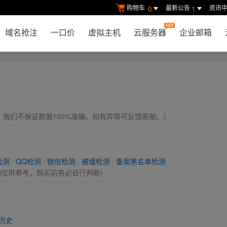
购物车
最新公告
资讯
0
1
域名抢注
一口价
虚拟主机
云服务器
企业邮箱
， 我们不保证数据100%准确。如有异常可反馈客服。）
检测
|
QQ检测
|
微信检测
|
被墙检测
|
备案黑名单检测
测仅供参考，购买前务必自行判断)
历史