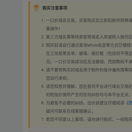
购买注意事项
一口价域名交易，买家购买后立即扣款并转移
重操作！
第三方域名需等待卖家将域名入库或转入我司
购买前请自行通过查询whois信息等方式仔细核
在工信部黑名单，被墙、被拦截（包括但不限定
况。一口价交易成功后无法撤销，西部数码不
请不要将购买的域名用于制作钓鱼诈骗色情等
您自行承担；
请您知悉并理解，您在我司平台进行域名交易的
的附加价值所产生的任何纠纷均与本平台无关
为避免不必要的纠纷，出价前建议仔细阅读
《
疑问可联系在线客服确认；
若您不同意以上事项，请勿进行购买，一经购