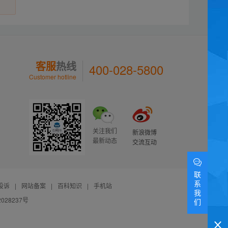
客服
热线
400-028-5800
Customer hotline
关注我们
新浪微博
最新动态
交流互动
联
系
投诉
|
网站备案
|
百科知识
|
手机站
我
028237号
们