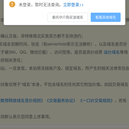
未登录，暂时无法查询。
立即登录>>
委托中介购买该域名
看看其他域名
域名，交易自动完成。买卖双方都不支持违约，一旦出价不支持撤销，请
后确认交易，非特殊情况买卖双方都不支持违约；
实域名到期时间、状态（有serverhold表示无法解析），以及域名是否存
于被360、QQ、微信拦截）、访问受限，是否是高价续费
溢价域名
等情
承担相关责任；
网站，一旦发现，本站将冻结账户及、锁定域名，所产生的相关法律责任
对象仅限于“域名”本身，不包含域名的任何其它附加价值。如因交易域名
；
西数预释放域名竞价规则》
《交易服务协议》
《一口价交易规则》
，若有
买则默认表示您同意上述事项。