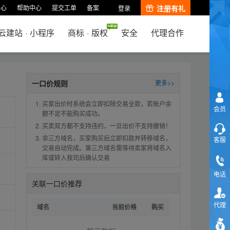
中心
帮助中心
提交工单
备案
注册有礼
登录
云建站
·
小程序
商标
·
版权
安全
代理合作
一口价规则
更多>>
买家出价时系统会立即扣除交易全款，若账户余
会员
额不足不能购买成功。
买卖双方都不支持违约，一旦出价不支持撤销！
非三方域名，买家购买后立即扣款并转移域名，
客服
交易自动完成。第三方域名需等待卖家将域名入
库或转入我司后确认交易
电话
关联一口价推荐
代理
域名
当前价格
购买