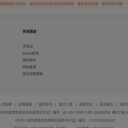
易赚取差价的言论，请勿相信任何形式的网络刷单、兼职或返利等，谨防网络诈骗！
快速通道
手机站
whois查询
建站助手
网站备案
独立控制面板
人才招聘
|
友情链接
|
域名资讯
|
提交工单
|
我要评价
|
投诉建议
|
域名
共和国增值电信业务经营许可证》编号：B1-20172600 川B1-20080058
蜀ICP备12
《中华人民共和国互联网域名服务许可证》编号：川 D3-20220002