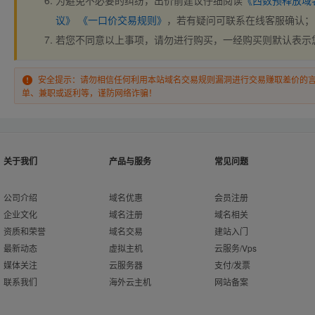
为避免不必要的纠纷，出价前建议仔细阅读
《西数预释放域
议》
《一口价交易规则》
，若有疑问可联系在线客服确认；
若您不同意以上事项，请勿进行购买，一经购买则默认表示
安全提示：请勿相信任何利用本站域名交易规则漏洞进行交易赚取差价的
单、兼职或返利等，谨防网络诈骗！
关于我们
产品与服务
常见问题
公司介绍
域名优惠
会员注册
企业文化
域名注册
域名相关
资质和荣誉
域名交易
建站入门
最新动态
虚拟主机
云服务/Vps
媒体关注
云服务器
支付/发票
联系我们
海外云主机
网站备案