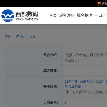
购
首页
域名注册
域名抢注
一口价
综合
Whois
百度
--
域名介绍：
(数据仅供参考， 我们不保证
馈客服。）
域名来源：
360检测
|
百度检测
|
QQ检
安全检测：
黑名单检测
(第三方数据检测仅供参考，
¥
当前价格：