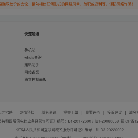
易赚取差价的言论，请勿相信任何形式的网络刷单、兼职或返利等，谨防网络诈骗！
快速通道
手机站
whois查询
建站助手
网站备案
独立控制面板
人才招聘
|
友情链接
|
域名资讯
|
提交工单
|
我要评价
|
投诉建议
|
域名
共和国增值电信业务经营许可证》编号：B1-20172600 川B1-20080058
蜀ICP备12
《中华人民共和国互联网域名服务许可证》编号：川 D3-20220002