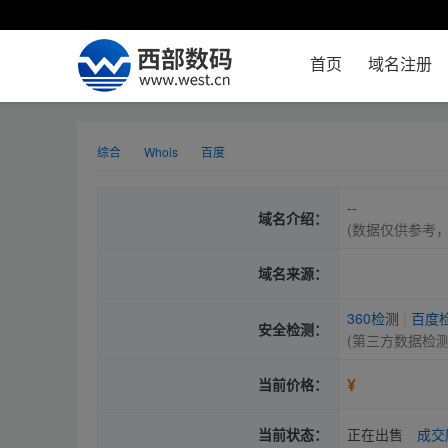
首页
域名注册
综合
Whois
百度
--
域名介绍：
(数据仅供参考
域名来源：
360检测
|
百度
安全检测：
(第三方数据检
¥
当前价格：
当前状态：
正在出售
成交