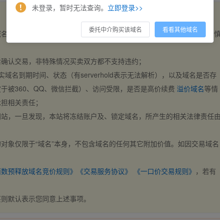
未登录，暂时无法查询。
立即登录>>
委托中介购买该域名
看看其他域名
域名，交易自动完成。买卖双方都不支持违约，一旦出价不支持撤销，请
后确认交易，非特殊情况买卖双方都不支持违约；
实域名到期时间、状态（有serverhold表示无法解析），以及域名是否存
于被360、QQ、微信拦截）、访问受限，是否是高价续费
溢价域名
等情
承担相关责任；
网站，一旦发现，本站将冻结账户及、锁定域名，所产生的相关法律责任
对象仅限于“域名”本身，不包含域名的任何其它附加价值。如因交易域名
；
西数预释放域名竞价规则》
《交易服务协议》
《一口价交易规则》
，若有
买则默认表示您同意上述事项。