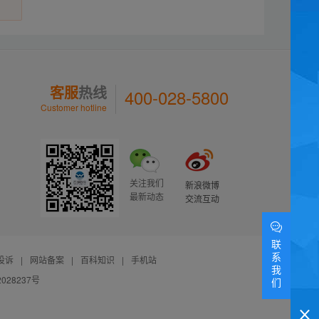
客服
热线
400-028-5800
Customer hotline
关注我们
新浪微博
最新动态
交流互动
联
系
投诉
|
网站备案
|
百科知识
|
手机站
我
028237号
们