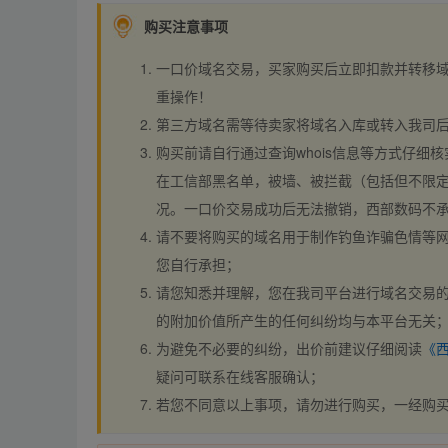
购买注意事项
一口价域名交易，买家购买后立即扣款并转移
重操作！
第三方域名需等待卖家将域名入库或转入我司
购买前请自行通过查询whois信息等方式仔细核
在工信部黑名单，被墙、被拦截（包括但不限定
况。一口价交易成功后无法撤销，西部数码不
请不要将购买的域名用于制作钓鱼诈骗色情等
您自行承担；
请您知悉并理解，您在我司平台进行域名交易的
的附加价值所产生的任何纠纷均与本平台无关
为避免不必要的纠纷，出价前建议仔细阅读
《
疑问可联系在线客服确认；
若您不同意以上事项，请勿进行购买，一经购