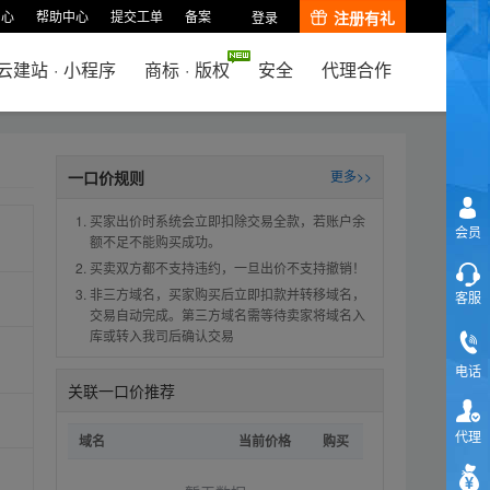
中心
帮助中心
提交工单
备案
注册有礼
登录
云建站
·
小程序
商标
·
版权
安全
代理合作
一口价规则
更多>>
买家出价时系统会立即扣除交易全款，若账户余
会员
额不足不能购买成功。
买卖双方都不支持违约，一旦出价不支持撤销！
非三方域名，买家购买后立即扣款并转移域名，
客服
交易自动完成。第三方域名需等待卖家将域名入
库或转入我司后确认交易
电话
关联一口价推荐
代理
域名
当前价格
购买