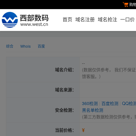
购
首页
域名注册
域名抢注
一口价
综合
Whois
百度
--
域名介绍：
(数据仅供参考， 我们不保证
馈客服。）
域名来源：
360检测
|
百度检测
|
QQ检
安全检测：
黑名单检测
(第三方数据检测仅供参考，
¥
当前价格：