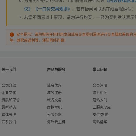
为避免不必要的纠纷，出价前建议仔细阅读
《西数预释放域
议》
《一口价交易规则》
，若有疑问可联系在线客服确认；
若您不同意以上事项，请勿进行购买，一经购买则默认表示
安全提示：请勿相信任何利用本站域名交易规则漏洞进行交易赚取差价的
单、兼职或返利等，谨防网络诈骗！
关于我们
产品与服务
常见问题
公司介绍
域名优惠
会员注册
企业文化
域名注册
域名相关
资质和荣誉
域名交易
建站入门
最新动态
虚拟主机
云服务/Vps
媒体关注
云服务器
支付/发票
联系我们
海外云主机
网站备案