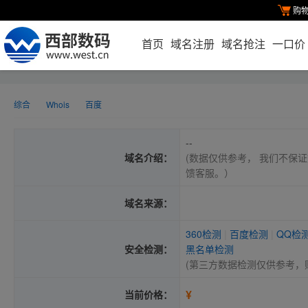
购
首页
域名注册
域名抢注
一口价
综合
Whois
百度
--
域名介绍：
(数据仅供参考， 我们不保证
馈客服。）
域名来源：
360检测
|
百度检测
|
QQ检
安全检测：
黑名单检测
(第三方数据检测仅供参考，
¥
当前价格：