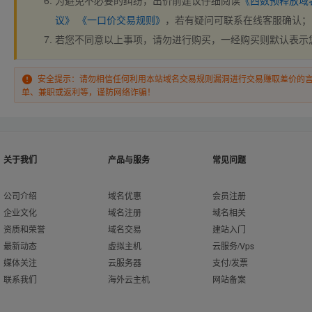
为避免不必要的纠纷，出价前建议仔细阅读
《西数预释放域
议》
《一口价交易规则》
，若有疑问可联系在线客服确认；
若您不同意以上事项，请勿进行购买，一经购买则默认表示
安全提示：请勿相信任何利用本站域名交易规则漏洞进行交易赚取差价的
单、兼职或返利等，谨防网络诈骗！
关于我们
产品与服务
常见问题
公司介绍
域名优惠
会员注册
企业文化
域名注册
域名相关
资质和荣誉
域名交易
建站入门
最新动态
虚拟主机
云服务/Vps
媒体关注
云服务器
支付/发票
联系我们
海外云主机
网站备案