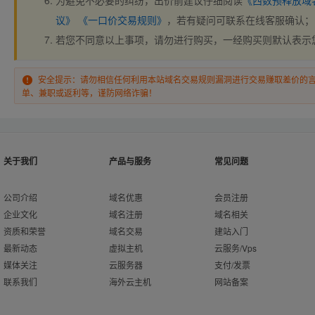
为避免不必要的纠纷，出价前建议仔细阅读
《西数预释放域
议》
《一口价交易规则》
，若有疑问可联系在线客服确认；
若您不同意以上事项，请勿进行购买，一经购买则默认表示
安全提示：请勿相信任何利用本站域名交易规则漏洞进行交易赚取差价的
单、兼职或返利等，谨防网络诈骗！
关于我们
产品与服务
常见问题
公司介绍
域名优惠
会员注册
企业文化
域名注册
域名相关
资质和荣誉
域名交易
建站入门
最新动态
虚拟主机
云服务/Vps
媒体关注
云服务器
支付/发票
联系我们
海外云主机
网站备案