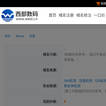
购
首页
域名注册
域名抢注
一口价
综合
Whois
百度
--
域名介绍：
(数据仅供参考， 我们不保证
馈客服。）
域名来源：
360检测
|
百度检测
|
QQ检
安全检测：
黑名单检测
(第三方数据检测仅供参考，
¥
当前价格：