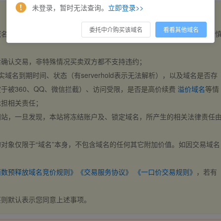
未登录，暂时无法查询。
立即登录>>
委托中介购买该域名
看看其他域名
域名，交易自动完成。买卖双方都不支持违约，一旦出价不支持撤销，请
后确认交易，非特殊情况买卖双方都不支持违约；
实域名到期时间、状态（有serverhold表示无法解析），以及域名是否存
于被360、QQ、微信拦截）、访问受限，是否是高价续费
溢价域名
等情
承担相关责任；
网站，一旦发现，本站将冻结账户及、锁定域名，所产生的相关法律责任
对象仅限于“域名”本身，不包含域名的任何其它附加价值。如因交易域名
；
西数预释放域名竞价规则》
《交易服务协议》
《一口价交易规则》
，若有
买则默认表示您同意上述事项。