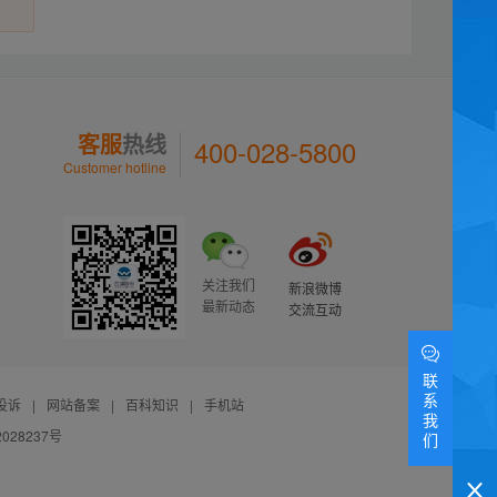
客服
热线
400-028-5800
Customer hotline
关注我们
新浪微博
最新动态
交流互动
联
系
投诉
|
网站备案
|
百科知识
|
手机站
我
028237号
们