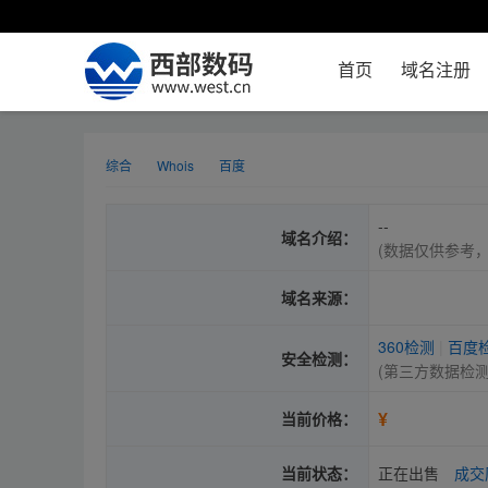
首页
域名注册
综合
Whois
百度
--
域名介绍：
(数据仅供参考
域名来源：
360检测
|
百度
安全检测：
(第三方数据检
¥
当前价格：
当前状态：
正在出售
成交