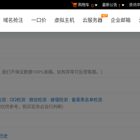
购物车
最新公告
资讯
0
1
域名抢注
一口价
虚拟主机
云服务器
企业邮箱
， 我们不保证数据100%准确。如有异常可反馈客服。）
检测
|
QQ检测
|
微信检测
|
被墙检测
|
备案黑名单检测
测仅供参考，购买前务必自行判断)
历史