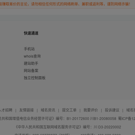
易赚取差价的言论，请勿相信任何形式的网络刷单、兼职或返利等，谨防网络诈骗！
快速通道
手机站
whois查询
建站助手
网站备案
独立控制面板
人才招聘
|
友情链接
|
域名资讯
|
提交工单
|
我要评价
|
投诉建议
|
域名
共和国增值电信业务经营许可证》编号：B1-20172600 川B1-20080058
蜀ICP备12
《中华人民共和国互联网域名服务许可证》编号：川 D3-20220002