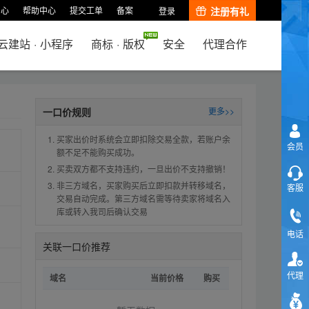
中心
帮助中心
提交工单
备案
注册有礼
登录
云建站
·
小程序
商标
·
版权
安全
代理合作
一口价规则
更多>>
买家出价时系统会立即扣除交易全款，若账户余
会员
额不足不能购买成功。
买卖双方都不支持违约，一旦出价不支持撤销！
非三方域名，买家购买后立即扣款并转移域名，
客服
交易自动完成。第三方域名需等待卖家将域名入
库或转入我司后确认交易
电话
关联一口价推荐
代理
域名
当前价格
购买