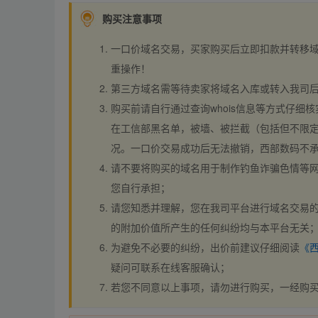
购买注意事项
一口价域名交易，买家购买后立即扣款并转移
重操作！
第三方域名需等待卖家将域名入库或转入我司
购买前请自行通过查询whois信息等方式仔细核
在工信部黑名单，被墙、被拦截（包括但不限定
况。一口价交易成功后无法撤销，西部数码不
请不要将购买的域名用于制作钓鱼诈骗色情等
您自行承担；
请您知悉并理解，您在我司平台进行域名交易的
的附加价值所产生的任何纠纷均与本平台无关
为避免不必要的纠纷，出价前建议仔细阅读
《
疑问可联系在线客服确认；
若您不同意以上事项，请勿进行购买，一经购