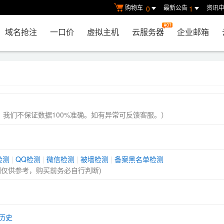
购物车
最新公告
资讯
0
1
域名抢注
一口价
虚拟主机
云服务器
企业邮箱
， 我们不保证数据100%准确。如有异常可反馈客服。）
检测
|
QQ检测
|
微信检测
|
被墙检测
|
备案黑名单检测
测仅供参考，购买前务必自行判断)
历史