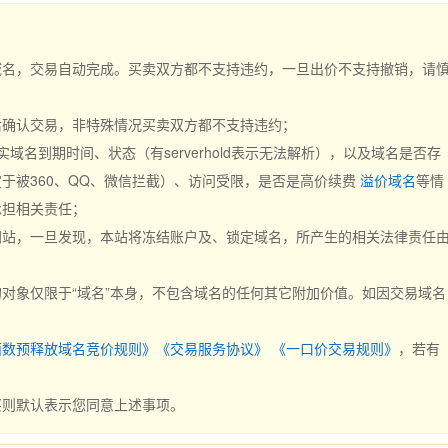
域名，交易自动完成。买卖双方都不支持违约，一旦出价不支持撤销，请
后确认交易，非特殊情况买卖双方都不支持违约；
实域名到期时间、状态（有serverhold表示无法解析），以及域名是否存
于被360、QQ、微信拦截）、访问受限，是否是高价续费
溢价域名
等情
承担相关责任；
网站，一旦发现，本站将冻结账户及、锁定域名，所产生的相关法律责任
对象仅限于“域名”本身，不包含域名的任何其它附加价值。如因交易域名
；
西数预释放域名竞价规则》
《交易服务协议》
《一口价交易规则》
，若有
买则默认表示您同意上述事项。