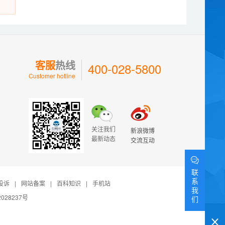
客服
热线
400-028-5800
Customer hotline
关注我们
新浪微博
最新动态
交流互动
联
系
投诉
|
网站备案
|
百科知识
|
手机站
我
028237号
们