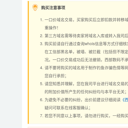
购买注意事项
一口价域名交易，买家购买后立即扣款并转移
重操作！
第三方域名需等待卖家将域名入库或转入我司
购买前请自行通过查询whois信息等方式仔细核
在工信部黑名单，被墙、被拦截（包括但不限定
况。一口价交易成功后无法撤销，西部数码不
请不要将购买的域名用于制作钓鱼诈骗色情等
您自行承担；
请您知悉并理解，您在我司平台进行域名交易的
的附加价值所产生的任何纠纷均与本平台无关
为避免不必要的纠纷，出价前建议仔细阅读
《
疑问可联系在线客服确认；
若您不同意以上事项，请勿进行购买，一经购