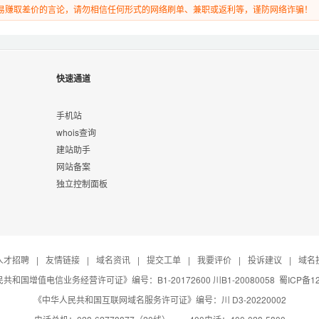
易赚取差价的言论，请勿相信任何形式的网络刷单、兼职或返利等，谨防网络诈骗！
快速通道
手机站
whois查询
建站助手
网站备案
独立控制面板
人才招聘
|
友情链接
|
域名资讯
|
提交工单
|
我要评价
|
投诉建议
|
域名
共和国增值电信业务经营许可证》编号：B1-20172600 川B1-20080058
蜀ICP备12
《中华人民共和国互联网域名服务许可证》编号：川 D3-20220002