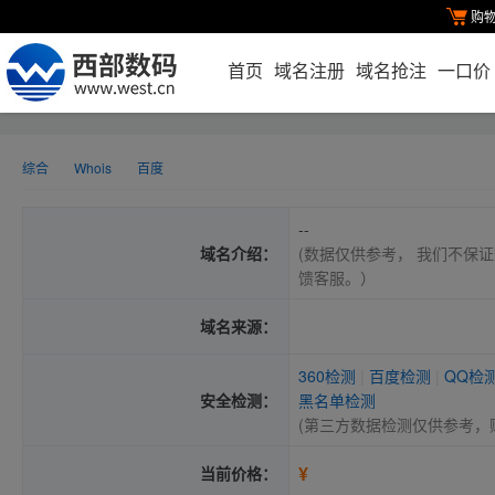
购
首页
域名注册
域名抢注
一口价
综合
Whois
百度
--
域名介绍：
(数据仅供参考， 我们不保证
馈客服。）
域名来源：
360检测
|
百度检测
|
QQ检
安全检测：
黑名单检测
(第三方数据检测仅供参考，
¥
当前价格：