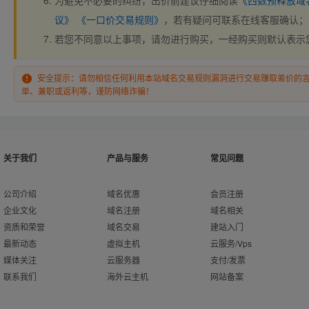
为避免不必要的纠纷，出价前建议仔细阅读
《西数预释放域
议》
《一口价交易规则》
，若有疑问可联系在线客服确认；
若您不同意以上事项，请勿进行购买，一经购买则默认表示
安全提示：请勿相信任何利用本站域名交易规则漏洞进行交易赚取差价的
单、兼职或返利等，谨防网络诈骗！
关于我们
产品与服务
常见问题
公司介绍
域名优惠
会员注册
企业文化
域名注册
域名相关
资质和荣誉
域名交易
建站入门
最新动态
虚拟主机
云服务/Vps
媒体关注
云服务器
支付/发票
联系我们
海外云主机
网站备案