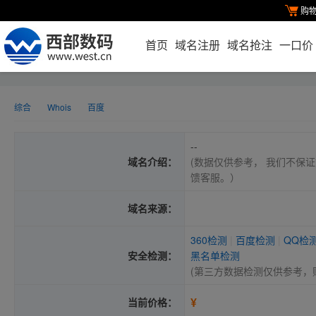
购
首页
域名注册
域名抢注
一口价
综合
Whois
百度
--
域名介绍：
(数据仅供参考， 我们不保证
馈客服。）
域名来源：
360检测
|
百度检测
|
QQ检
安全检测：
黑名单检测
(第三方数据检测仅供参考，
¥
当前价格：