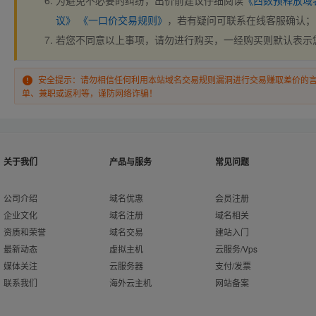
为避免不必要的纠纷，出价前建议仔细阅读
《西数预释放域
议》
《一口价交易规则》
，若有疑问可联系在线客服确认；
若您不同意以上事项，请勿进行购买，一经购买则默认表示
安全提示：请勿相信任何利用本站域名交易规则漏洞进行交易赚取差价的
单、兼职或返利等，谨防网络诈骗！
关于我们
产品与服务
常见问题
公司介绍
域名优惠
会员注册
企业文化
域名注册
域名相关
资质和荣誉
域名交易
建站入门
最新动态
虚拟主机
云服务/Vps
媒体关注
云服务器
支付/发票
联系我们
海外云主机
网站备案