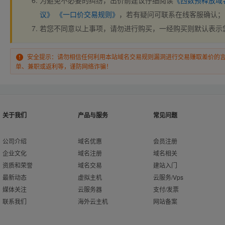
为避免不必要的纠纷，出价前建议仔细阅读
《西数预释放域
议》
《一口价交易规则》
，若有疑问可联系在线客服确认；
若您不同意以上事项，请勿进行购买，一经购买则默认表示
安全提示：请勿相信任何利用本站域名交易规则漏洞进行交易赚取差价的
单、兼职或返利等，谨防网络诈骗！
关于我们
产品与服务
常见问题
公司介绍
域名优惠
会员注册
企业文化
域名注册
域名相关
资质和荣誉
域名交易
建站入门
最新动态
虚拟主机
云服务/Vps
媒体关注
云服务器
支付/发票
联系我们
海外云主机
网站备案