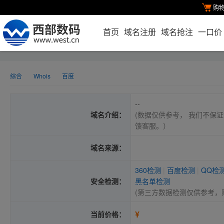
购
首页
域名注册
域名抢注
一口价
综合
Whois
百度
--
域名介绍：
(数据仅供参考， 我们不保证
馈客服。）
域名来源：
360检测
|
百度检测
|
QQ检
安全检测：
黑名单检测
(第三方数据检测仅供参考，
¥
当前价格：