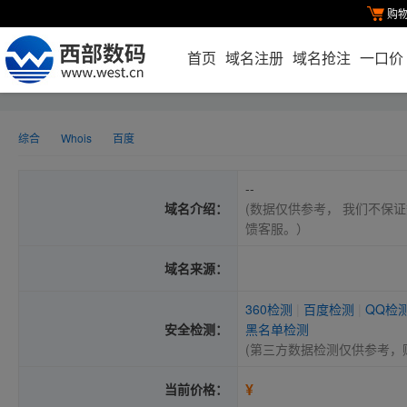
购
首页
域名注册
域名抢注
一口价
综合
Whois
百度
--
域名介绍：
(数据仅供参考， 我们不保证
馈客服。）
域名来源：
360检测
|
百度检测
|
QQ检
安全检测：
黑名单检测
(第三方数据检测仅供参考，
¥
当前价格：