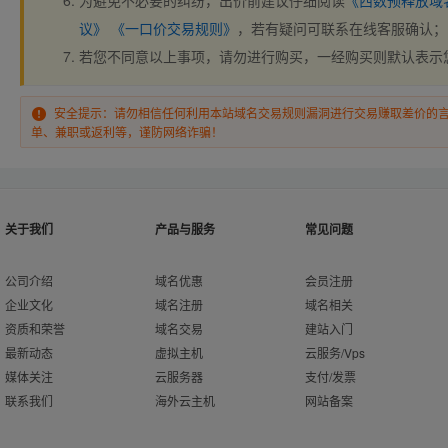
为避免不必要的纠纷，出价前建议仔细阅读
《西数预释放域
议》
《一口价交易规则》
，若有疑问可联系在线客服确认；
若您不同意以上事项，请勿进行购买，一经购买则默认表示
安全提示：请勿相信任何利用本站域名交易规则漏洞进行交易赚取差价的
单、兼职或返利等，谨防网络诈骗！
关于我们
产品与服务
常见问题
公司介绍
域名优惠
会员注册
企业文化
域名注册
域名相关
资质和荣誉
域名交易
建站入门
最新动态
虚拟主机
云服务/Vps
媒体关注
云服务器
支付/发票
联系我们
海外云主机
网站备案