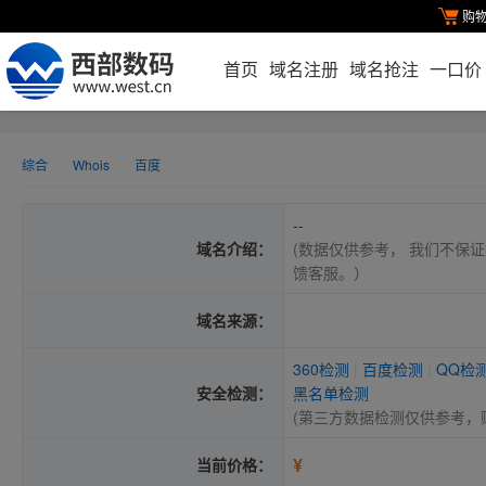
购
首页
域名注册
域名抢注
一口价
综合
Whois
百度
--
域名介绍：
(数据仅供参考， 我们不保证
馈客服。）
域名来源：
360检测
|
百度检测
|
QQ检
安全检测：
黑名单检测
(第三方数据检测仅供参考，
¥
当前价格：