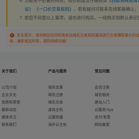
为避免不必要的纠纷，出价前建议仔细阅读
《西数预释放域
议》
《一口价交易规则》
，若有疑问可联系在线客服确认；
若您不同意以上事项，请勿进行购买，一经购买则默认表示
安全提示：请勿相信任何利用本站域名交易规则漏洞进行交易赚取差价的
单、兼职或返利等，谨防网络诈骗！
关于我们
产品与服务
常见问题
公司介绍
域名优惠
会员注册
企业文化
域名注册
域名相关
资质和荣誉
域名交易
建站入门
最新动态
虚拟主机
云服务/Vps
媒体关注
云服务器
支付/发票
联系我们
海外云主机
网站备案