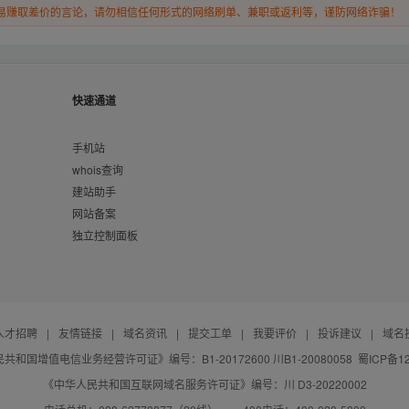
易赚取差价的言论，请勿相信任何形式的网络刷单、兼职或返利等，谨防网络诈骗！
快速通道
手机站
whois查询
建站助手
网站备案
独立控制面板
人才招聘
|
友情链接
|
域名资讯
|
提交工单
|
我要评价
|
投诉建议
|
域名
共和国增值电信业务经营许可证》编号：B1-20172600 川B1-20080058
蜀ICP备12
《中华人民共和国互联网域名服务许可证》编号：川 D3-20220002