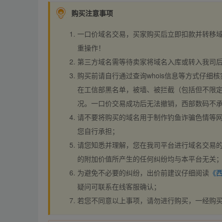
购买注意事项
一口价域名交易，买家购买后立即扣款并转移
重操作！
第三方域名需等待卖家将域名入库或转入我司
购买前请自行通过查询whois信息等方式仔细核
在工信部黑名单，被墙、被拦截（包括但不限定
况。一口价交易成功后无法撤销，西部数码不
请不要将购买的域名用于制作钓鱼诈骗色情等
您自行承担；
请您知悉并理解，您在我司平台进行域名交易的
的附加价值所产生的任何纠纷均与本平台无关
为避免不必要的纠纷，出价前建议仔细阅读
《
疑问可联系在线客服确认；
若您不同意以上事项，请勿进行购买，一经购