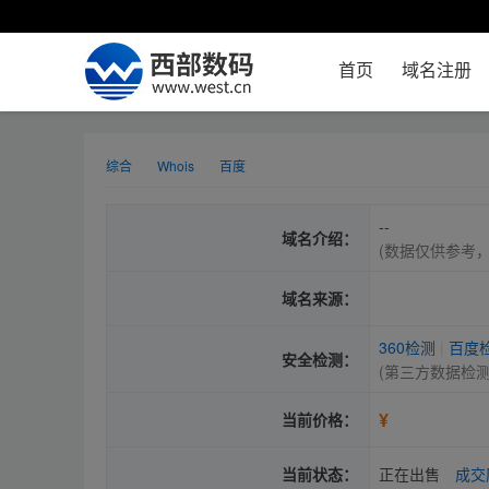
首页
域名注册
综合
Whois
百度
--
域名介绍：
(数据仅供参考
域名来源：
360检测
|
百度
安全检测：
(第三方数据检
¥
当前价格：
当前状态：
正在出售
成交