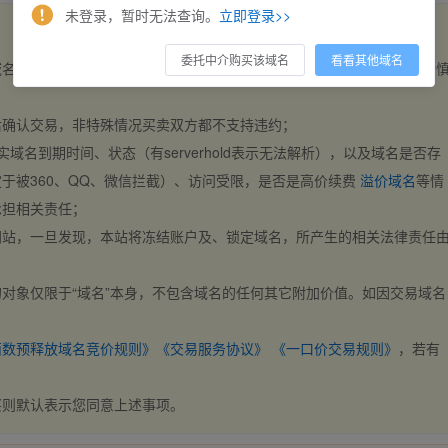
未登录，暂时无法查询。
立即登录>>
委托中介购买该域名
看看其他域名
域名，交易自动完成。买卖双方都不支持违约，一旦出价不支持撤销，请
后确认交易，非特殊情况买卖双方都不支持违约；
实域名到期时间、状态（有serverhold表示无法解析），以及域名是否存
于被360、QQ、微信拦截）、访问受限，是否是高价续费
溢价域名
等情
承担相关责任；
网站，一旦发现，本站将冻结账户及、锁定域名，所产生的相关法律责任
对象仅限于“域名”本身，不包含域名的任何其它附加价值。如因交易域名
；
西数预释放域名竞价规则》
《交易服务协议》
《一口价交易规则》
，若有
买则默认表示您同意上述事项。