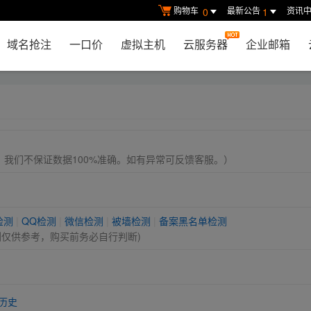
购物车
最新公告
资讯
0
1
域名抢注
一口价
虚拟主机
云服务器
企业邮箱
， 我们不保证数据100%准确。如有异常可反馈客服。）
检测
|
QQ检测
|
微信检测
|
被墙检测
|
备案黑名单检测
测仅供参考，购买前务必自行判断)
历史