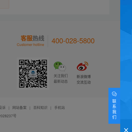
客服
热线
400-028-5800
Customer hotline
关注我们
新浪微博
最新动态
交流互动
联
系
投诉
|
网站备案
|
百科知识
|
手机站
我
028237号
们