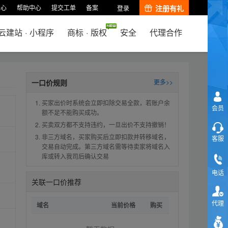
中心
帮助中心
提交工单
备案
注册有礼
登录
云建站
·
小程序
商标
·
版权
安全
代理合作
一口价规则
更多>>
买家出价时系统会立即扣除交易全款，若账户余
会员
额不足不能购买成功。
买卖双方都不支持违约，一旦出价不支持撤销！
非三方域名，买家购买后立即扣款并转移域名，
客服
交易自动完成。第三方域名需等待卖家将域名入
库或转入我司后确认交易
电话
关联一口价推荐
代理
域名
当前价格
购买