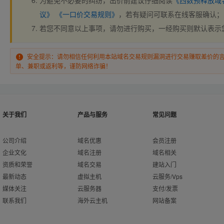
为避免不必要的纠纷，出价前建议仔细阅读
《西数预释放域
议》
《一口价交易规则》
，若有疑问可联系在线客服确认；
若您不同意以上事项，请勿进行购买，一经购买则默认表示
安全提示：请勿相信任何利用本站域名交易规则漏洞进行交易赚取差价的
单、兼职或返利等，谨防网络诈骗！
关于我们
产品与服务
常见问题
公司介绍
域名优惠
会员注册
企业文化
域名注册
域名相关
资质和荣誉
域名交易
建站入门
最新动态
虚拟主机
云服务/Vps
媒体关注
云服务器
支付/发票
联系我们
海外云主机
网站备案