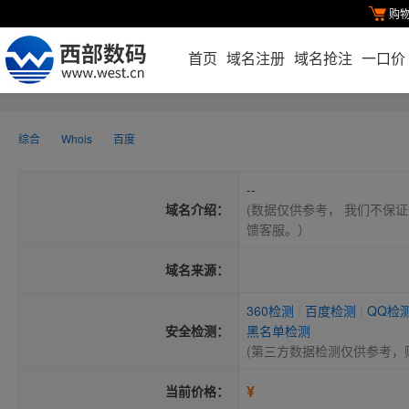
购
首页
域名注册
域名抢注
一口价
综合
Whois
百度
--
域名介绍：
(数据仅供参考， 我们不保证
馈客服。）
域名来源：
360检测
|
百度检测
|
QQ检
安全检测：
黑名单检测
(第三方数据检测仅供参考，
¥
当前价格：