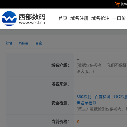
购
首页
域名注册
域名抢注
一口价
综合
Whois
百度
--
域名介绍：
(数据仅供参考， 我们不保证
馈客服。）
域名来源：
360检测
|
百度检测
|
QQ检
安全检测：
黑名单检测
(第三方数据检测仅供参考，
¥
当前价格：