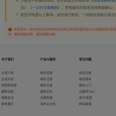
为避免不必要的纠纷，出价前建议仔细阅读
《西数预释放域
议》
《一口价交易规则》
，若有疑问可联系在线客服确认；
若您不同意以上事项，请勿进行购买，一经购买则默认表示
安全提示：请勿相信任何利用本站域名交易规则漏洞进行交易赚取差价的
单、兼职或返利等，谨防网络诈骗！
关于我们
产品与服务
常见问题
公司介绍
域名优惠
会员注册
企业文化
域名注册
域名相关
资质和荣誉
域名交易
建站入门
最新动态
虚拟主机
云服务/Vps
媒体关注
云服务器
支付/发票
联系我们
海外云主机
网站备案