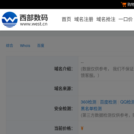
购
首页
域名注册
域名抢注
一口价
综合
Whois
百度
--
域名介绍：
(数据仅供参考， 我们不保证
馈客服。）
域名来源：
360检测
|
百度检测
|
QQ检
安全检测：
黑名单检测
(第三方数据检测仅供参考，
¥
当前价格：