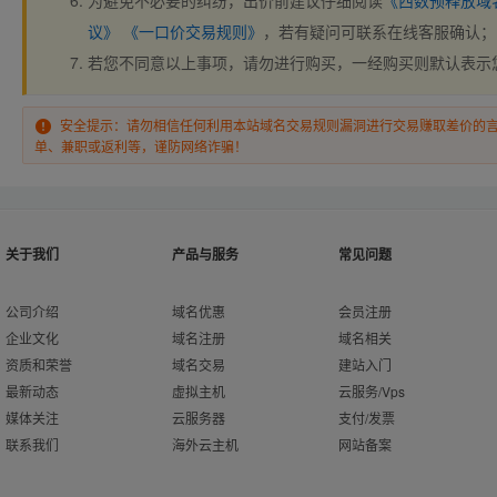
为避免不必要的纠纷，出价前建议仔细阅读
《西数预释放域
议》
《一口价交易规则》
，若有疑问可联系在线客服确认；
若您不同意以上事项，请勿进行购买，一经购买则默认表示
安全提示：请勿相信任何利用本站域名交易规则漏洞进行交易赚取差价的
单、兼职或返利等，谨防网络诈骗！
关于我们
产品与服务
常见问题
公司介绍
域名优惠
会员注册
企业文化
域名注册
域名相关
资质和荣誉
域名交易
建站入门
最新动态
虚拟主机
云服务/Vps
媒体关注
云服务器
支付/发票
联系我们
海外云主机
网站备案