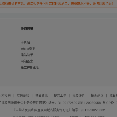
易赚取差价的言论，请勿相信任何形式的网络刷单、兼职或返利等，谨防网络诈骗！
快速通道
手机站
whois查询
建站助手
网站备案
独立控制面板
人才招聘
|
友情链接
|
域名资讯
|
提交工单
|
我要评价
|
投诉建议
|
域名
共和国增值电信业务经营许可证》编号：B1-20172600 川B1-20080058
蜀ICP备12
《中华人民共和国互联网域名服务许可证》编号：川 D3-20220002