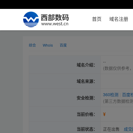
首页
域名注册
综合
Whois
百度
--
域名介绍：
(数据仅供参考
域名来源：
360检测
|
百度
安全检测：
(第三方数据检
¥
当前价格：
当前状态：
正在出售
成交