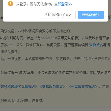
未登录，暂时无法查询。
立即登录>>
委托中介购买该域名
看看其他域名
域名，交易自动完成。买卖双方都不支持违约，一旦出价不支持撤销，请
后确认交易，非特殊情况买卖双方都不支持违约；
实域名到期时间、状态（有serverhold表示无法解析），以及域名是否存
于被360、QQ、微信拦截）、访问受限，是否是高价续费
溢价域名
等情
承担相关责任；
网站，一旦发现，本站将冻结账户及、锁定域名，所产生的相关法律责任
对象仅限于“域名”本身，不包含域名的任何其它附加价值。如因交易域名
；
西数预释放域名竞价规则》
《交易服务协议》
《一口价交易规则》
，若有
买则默认表示您同意上述事项。