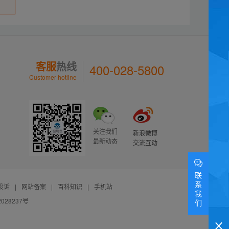
客服
热线
400-028-5800
Customer hotline
关注我们
新浪微博
最新动态
交流互动
联
系
投诉
|
网站备案
|
百科知识
|
手机站
我
028237号
们