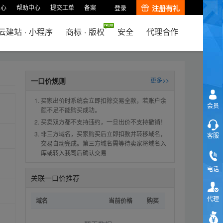
中心
帮助中心
提交工单
备案
注册有礼
登录
云建站
·
小程序
商标
·
版权
安全
代理合作
一口价规则
更多>>
买家出价时系统会立即扣除交易全款，若账户余
会员
额不足不能购买成功。
买卖双方都不支持违约，一旦出价不支持撤销！
非三方域名，买家购买后立即扣款并转移域名，
客服
交易自动完成。第三方域名需等待卖家将域名入
库或转入我司后确认交易
电话
关联一口价推荐
代理
域名
当前价格
购买