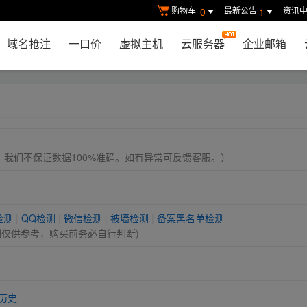
购物车
最新公告
资讯
0
1
域名抢注
一口价
虚拟主机
云服务器
企业邮箱
， 我们不保证数据100%准确。如有异常可反馈客服。）
检测
|
QQ检测
|
微信检测
|
被墙检测
|
备案黑名单检测
测仅供参考，购买前务必自行判断)
历史