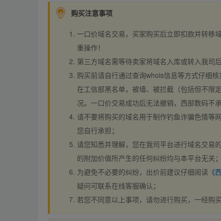
购买注意事项
一口价域名交易，买家购买后立即扣款并转移
重操作！
第三方域名需等待卖家将域名入库或转入我司
购买前请自行通过查询whois信息等方式仔细核
在工信部黑名单，被墙、被拦截（包括但不限定
况。一口价交易成功后无法撤销，西部数码不
请不要将购买的域名用于制作钓鱼诈骗色情等
您自行承担；
请您知悉并理解，您在我司平台进行域名交易的
的附加价值所产生的任何纠纷均与本平台无关
为避免不必要的纠纷，出价前建议仔细阅读
《
疑问可联系在线客服确认；
若您不同意以上事项，请勿进行购买，一经购