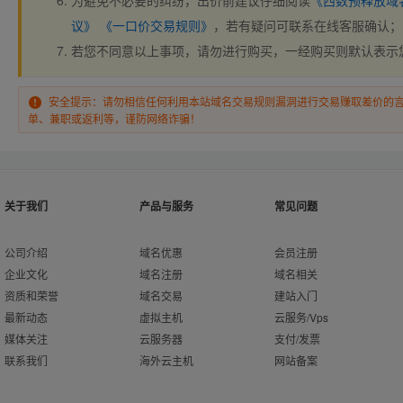
为避免不必要的纠纷，出价前建议仔细阅读
《西数预释放域
议》
《一口价交易规则》
，若有疑问可联系在线客服确认；
若您不同意以上事项，请勿进行购买，一经购买则默认表示
安全提示：请勿相信任何利用本站域名交易规则漏洞进行交易赚取差价的
单、兼职或返利等，谨防网络诈骗！
关于我们
产品与服务
常见问题
公司介绍
域名优惠
会员注册
企业文化
域名注册
域名相关
资质和荣誉
域名交易
建站入门
最新动态
虚拟主机
云服务/Vps
媒体关注
云服务器
支付/发票
联系我们
海外云主机
网站备案