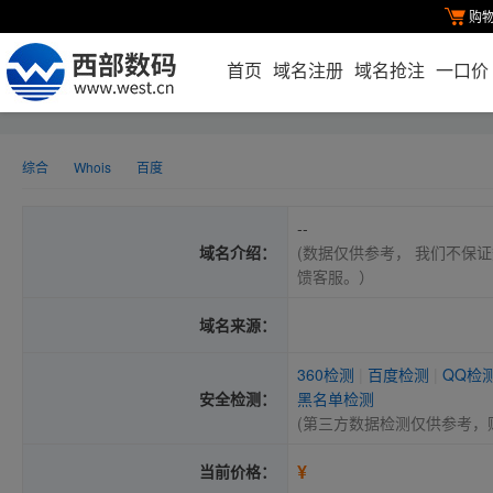
购
首页
域名注册
域名抢注
一口价
综合
Whois
百度
--
域名介绍：
(数据仅供参考， 我们不保证
馈客服。）
域名来源：
360检测
|
百度检测
|
QQ检
安全检测：
黑名单检测
(第三方数据检测仅供参考，
¥
当前价格：