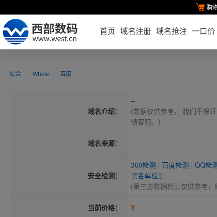
购
首页
域名注册
域名抢注
一口价
综合
Whois
百度
--
域名介绍：
(数据仅供参考， 我们不保证
馈客服。）
域名来源：
360检测
|
百度检测
|
QQ检
安全检测：
黑名单检测
(第三方数据检测仅供参考，
¥
当前价格：