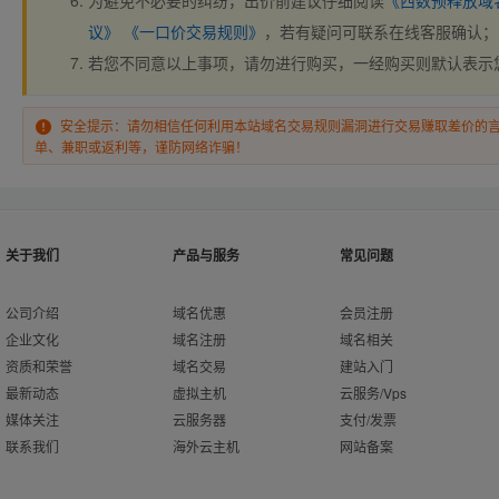
为避免不必要的纠纷，出价前建议仔细阅读
《西数预释放域
议》
《一口价交易规则》
，若有疑问可联系在线客服确认；
若您不同意以上事项，请勿进行购买，一经购买则默认表示
安全提示：请勿相信任何利用本站域名交易规则漏洞进行交易赚取差价的
单、兼职或返利等，谨防网络诈骗！
关于我们
产品与服务
常见问题
公司介绍
域名优惠
会员注册
企业文化
域名注册
域名相关
资质和荣誉
域名交易
建站入门
最新动态
虚拟主机
云服务/Vps
媒体关注
云服务器
支付/发票
联系我们
海外云主机
网站备案