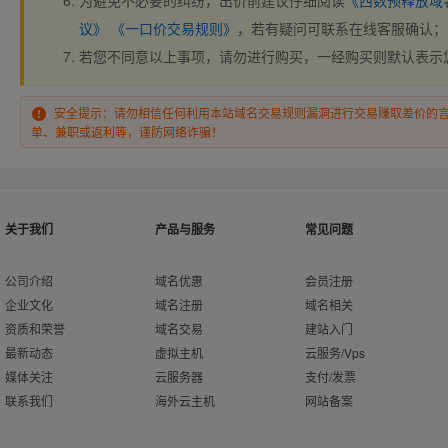
为避免不必要的纠纷，出价前建议仔细阅读
《西数预释放域
议》
《一口价交易规则》
，若有疑问可联系在线客服确认；
若您不同意以上事项，请勿进行购买，一经购买则默认表示
安全提示：请勿相信任何利用本站域名交易规则漏洞进行交易赚取差价的
单、兼职或返利等，谨防网络诈骗！
关于我们
产品与服务
常见问题
公司介绍
域名优惠
会员注册
企业文化
域名注册
域名相关
资质和荣誉
域名交易
建站入门
最新动态
虚拟主机
云服务/Vps
媒体关注
云服务器
支付/发票
联系我们
海外云主机
网站备案