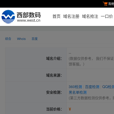
购
首页
域名注册
域名抢注
一口价
综合
Whois
百度
--
域名介绍：
(数据仅供参考， 我们不保证
馈客服。）
域名来源：
360检测
|
百度检测
|
QQ检
安全检测：
黑名单检测
(第三方数据检测仅供参考，
¥
当前价格：