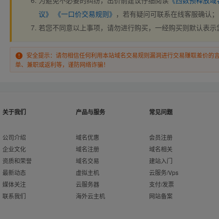
为避免不必要的纠纷，出价前建议仔细阅读
《西数预释放域
议》
《一口价交易规则》
，若有疑问可联系在线客服确认；
若您不同意以上事项，请勿进行购买，一经购买则默认表示
安全提示：请勿相信任何利用本站域名交易规则漏洞进行交易赚取差价的
单、兼职或返利等，谨防网络诈骗！
关于我们
产品与服务
常见问题
公司介绍
域名优惠
会员注册
企业文化
域名注册
域名相关
资质和荣誉
域名交易
建站入门
最新动态
虚拟主机
云服务/Vps
媒体关注
云服务器
支付/发票
联系我们
海外云主机
网站备案