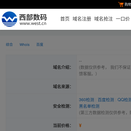
购
首页
域名注册
域名抢注
一口价
综合
Whois
百度
--
域名介绍：
(数据仅供参考， 我们不保证
馈客服。）
域名来源：
360检测
|
百度检测
|
QQ检
安全检测：
黑名单检测
(第三方数据检测仅供参考，
¥
当前价格：