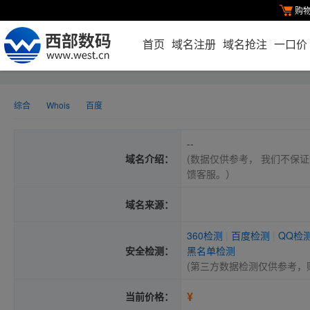
购
首页
域名注册
域名抢注
一口价
综合
Whois
百度
--
域名介绍：
(数据仅供参考， 我们不保证
馈客服。）
域名来源：
360检测
|
百度检测
|
QQ检
安全检测：
黑名单检测
(第三方数据检测仅供参考，
¥
当前价格：