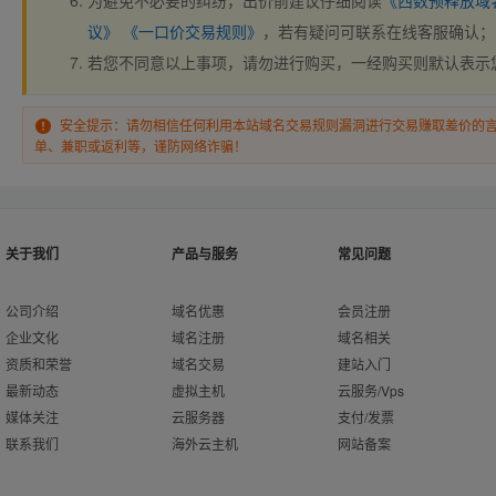
为避免不必要的纠纷，出价前建议仔细阅读
《西数预释放域
议》
《一口价交易规则》
，若有疑问可联系在线客服确认；
若您不同意以上事项，请勿进行购买，一经购买则默认表示
安全提示：请勿相信任何利用本站域名交易规则漏洞进行交易赚取差价的
单、兼职或返利等，谨防网络诈骗！
关于我们
产品与服务
常见问题
公司介绍
域名优惠
会员注册
企业文化
域名注册
域名相关
资质和荣誉
域名交易
建站入门
最新动态
虚拟主机
云服务/Vps
媒体关注
云服务器
支付/发票
联系我们
海外云主机
网站备案